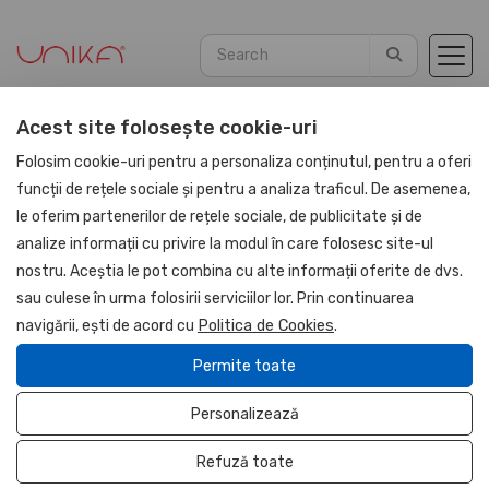
Acest site folosește cookie-uri
Home
Promotional
Promotional PU Leather
Folosim cookie-uri pentru a personaliza conținutul, pentru a oferi
funcții de rețele sociale și pentru a analiza traficul. De asemenea,
le oferim partenerilor de rețele sociale, de publicitate și de
NOU
analize informații cu privire la modul în care folosesc site-ul
UNIKA
nostru. Aceștia le pot combina cu alte informații oferite de dvs.
sau culese în urma folosirii serviciilor lor. Prin continuarea
navigării, ești de acord cu
Politica de Cookies
.
Permite toate
Personalizează
Refuză toate