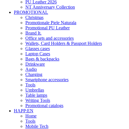
PU Leather 2026
NT Anniversary Collection
PROMOTIONAL
Christmas
Promotionale Piele Naturala
Promotional PU Leather
Brand It.
Office sets and accessories
Wallets, Card Holders & Passport Holders
Glasses cases
Laptop Cases
Bags & backpacks
Drinkware
Audio
Charging
Smartphone accessories
Tools
Umbrellas
Table lamps
Writing Tools
Promotional catalogs
HAPP:EN
Home
Tools
Mobile Tech