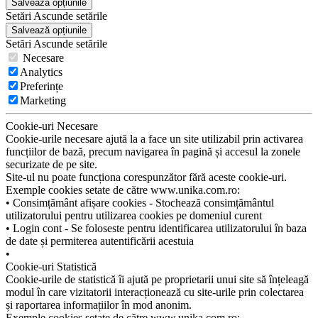
Salvează opțiunile
Setări
Ascunde
setările
Salvează opțiunile
Setări
Ascunde
setările
Necesare
Analytics
Preferințe
Marketing
Cookie-uri Necesare
Cookie-urile necesare ajută la a face un site utilizabil prin activarea
funcțiilor de bază, precum navigarea în pagină și accesul la zonele
securizate de pe site.
Site-ul nu poate funcționa corespunzător fără aceste cookie-uri.
Exemple cookies setate de către www.unika.com.ro:
• Consimțământ afișare cookies - Stochează consimțământul
utilizatorului pentru utilizarea cookies pe domeniul curent
• Login cont - Se foloseste pentru identificarea utilizatorului în baza
de date și permiterea autentificării acestuia
•
Cookie-uri Statistică
Cookie-urile de statistică îi ajută pe proprietarii unui site să înțeleagă
modul în care vizitatorii interacționează cu site-urile prin colectarea
și raportarea informațiilor în mod anonim.
Exemple cookies setate de către www.unika.com.ro: