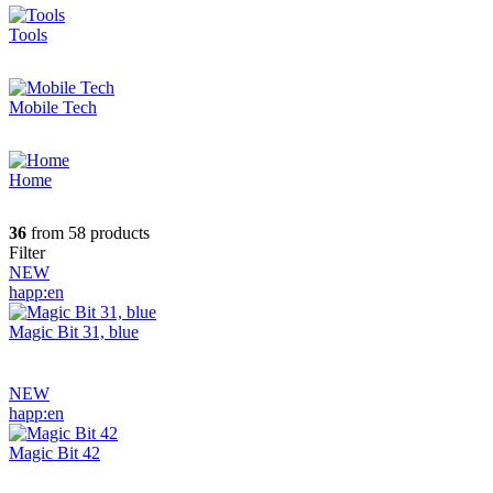
Tools
Mobile Tech
Home
36
from 58 products
Filter
NEW
happ:en
Magic Bit 31, blue
NEW
happ:en
Magic Bit 42