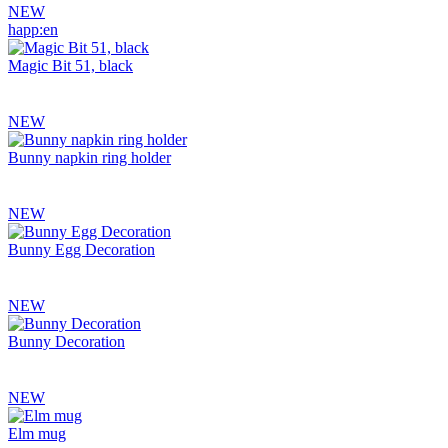
NEW
happ:en
Magic Bit 51, black
NEW
Bunny napkin ring holder
NEW
Bunny Egg Decoration
NEW
Bunny Decoration
NEW
Elm mug