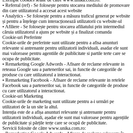
• Referral (ref) - Se folosește pentru stocarea mediului de promovare
din care utilizatorul a accesat acest website
• Analytics - Se folosește pentru a măsura traficul generat pe website
și pentru a înțelege cum interacționează utilizatorii cu website-ul
• Afiliere - Se folosește pentru stocarea afiliatului prin intermediul
căruia utilizatorul a ajuns pe website și a finalizat comanda
Cookie-uri Preferinte
Cookie-urile de preferinte sunt utilizate pentru a afisa anunturi
relevante si antrenante pentru utilizatorii individuali, asadar ele sunt
mai valoroase pentru agentiile de puiblicitate si partile terte care se
ocupa de publicitate.
• Remarketing Google Adwords - Afisare de reclame relevante in
reteaua Google sau a partenerilor sai, in functie de categoriile de
produse cu care utilizatorul a interactionat.
• Remarketing Facebook - Afisare de reclame relevante in retelele
Facebook sau a partenerilor sai, in functie de categoriile de produse
cu care utilizatorul a interactionat.
Cookie-uri Marketing
Cookie-urile de marketing sunt utilizate pentru a-i urmări pe
utilizatori de la un site la altul.
Intenția este de a afișa anunturi relevante și antrenante pentru
utilizatorii individuali, așadar ele sunt mai valoroase pentru agențiile
de publicitate și părțile terțe care se ocupă de publicitate.
Servicii folosite de către www.unika.com.ro: