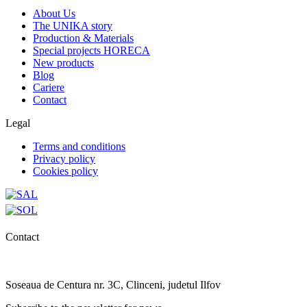
About Us
The UNIKA story
Production & Materials
Special projects HORECA
New products
Blog
Cariere
Contact
Legal
Terms and conditions
Privacy policy
Cookies policy
Contact
0727.406.794
office@unika.com.ro
Soseaua de Centura nr. 3C, Clinceni, judetul Ilfov