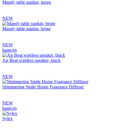
Mandy table napkin, green
NEW
Mandy table napkin, beige
NEW
happ:en
Air Beat wireless speaker, black
NEW
Shimmering Smile Home Fragrance Diffuser
NEW
happ:en
Sylex