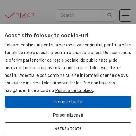
Acest site folosește cookie-uri
Home
Corporate gift sets
March 1st and 8th
Folosim cookie-uri pentru a personaliza conținutul, pentru a oferi
funcții de rețele sociale și pentru a analiza traficul. De asemenea,
le oferim partenerilor de rețele sociale, de publicitate și de
analize informații cu privire la modul în care folosesc site-ul
Corporate gift sets
nostru. Aceștia le pot combina cu alte informații oferite de dvs.
sau culese în urma folosirii serviciilor lor. Prin continuarea
March 1st and 8th
navigării, ești de acord cu
Politica de Cookies
.
Genuine Leather Gifts
Permite toate
PU Leather Gifts
Personalizează
March 1st and 8th
Refuză toate