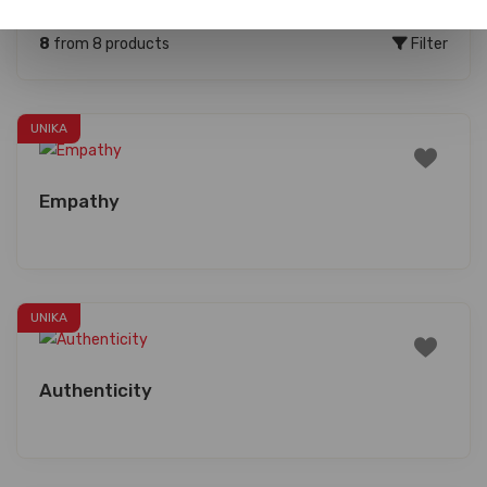
8
from 8 products
Filter
UNIKA
Empathy
UNIKA
Authenticity