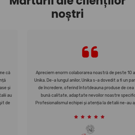
Mărturii ale clienților
noștri
Apreciem enorm colaborarea noastră de peste 10 ani cu
Unika. De-a lungul anilor, Unika s-a dovedit a fi un partener
de încredere, oferind întotdeauna produse de cea mai
bună calitate, adaptate nevoilor noastre specifice.
Profesionalismul echipei și atenția la detalii ne-au ajutat
să ne consolidăm brandul și să ne impresionam clienții.
Comunicarea a fost întotdeauna deschisă și eficientă, iar
livrările au fost punctuale. Suntem recunoscători pentru
sprijinul continuu și pentru inovațiile pe care Unika le aduce