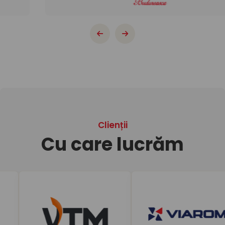
constant, astfel încât să ne păstrăm mereu în topul
tendințelor din industrie. Recomandăm cu căldură Unika
tuturor celor care caută un partener de încredere în
domeniul horeca. Suntem nerăbdători să continuăm
această colaborare de succes în anii ce vor urma!
Clienții
Cu care
lucrăm