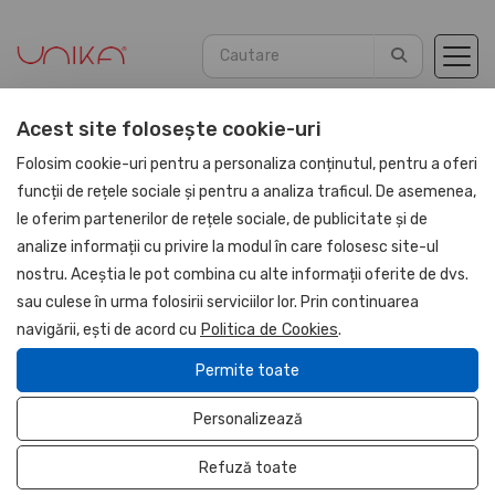
Acest site folosește cookie-uri
Folosim cookie-uri pentru a personaliza conținutul, pentru a oferi
funcții de rețele sociale și pentru a analiza traficul. De asemenea,
le oferim partenerilor de rețele sociale, de publicitate și de
UNIKA - UNITATE
analize informații cu privire la modul în care folosesc site-ul
nostru. Aceștia le pot combina cu alte informații oferite de dvs.
sau culese în urma folosirii serviciilor lor. Prin continuarea
PROTEJATĂ
navigării, ești de acord cu
Politica de Cookies
.
Permite toate
REINVESTEȘTE-ȚI 
Personalizează
PROFITUL ÎN COMPANIA 
TA
Refuză toate