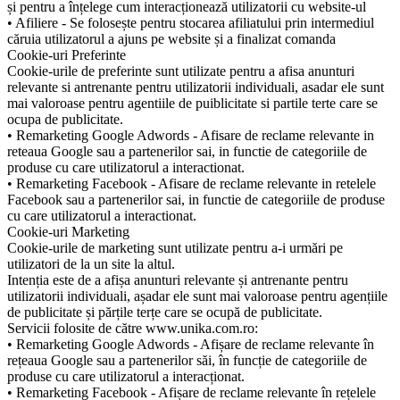
și pentru a înțelege cum interacționează utilizatorii cu website-ul
• Afiliere - Se folosește pentru stocarea afiliatului prin intermediul
căruia utilizatorul a ajuns pe website și a finalizat comanda
Cookie-uri Preferinte
Cookie-urile de preferinte sunt utilizate pentru a afisa anunturi
relevante si antrenante pentru utilizatorii individuali, asadar ele sunt
mai valoroase pentru agentiile de puiblicitate si partile terte care se
ocupa de publicitate.
• Remarketing Google Adwords - Afisare de reclame relevante in
reteaua Google sau a partenerilor sai, in functie de categoriile de
produse cu care utilizatorul a interactionat.
• Remarketing Facebook - Afisare de reclame relevante in retelele
Facebook sau a partenerilor sai, in functie de categoriile de produse
cu care utilizatorul a interactionat.
Cookie-uri Marketing
Cookie-urile de marketing sunt utilizate pentru a-i urmări pe
utilizatori de la un site la altul.
Intenția este de a afișa anunturi relevante și antrenante pentru
utilizatorii individuali, așadar ele sunt mai valoroase pentru agențiile
de publicitate și părțile terțe care se ocupă de publicitate.
Servicii folosite de către www.unika.com.ro:
• Remarketing Google Adwords - Afișare de reclame relevante în
rețeaua Google sau a partenerilor săi, în funcție de categoriile de
produse cu care utilizatorul a interacționat.
• Remarketing Facebook - Afișare de reclame relevante în rețelele