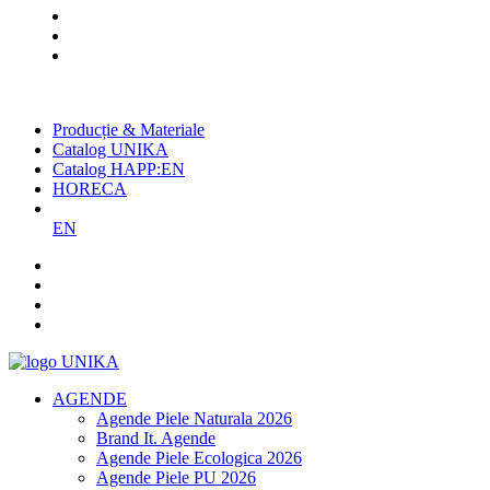
Cel mai mare producător român
de agende și promoționale
Producție & Materiale
Catalog UNIKA
Catalog HAPP:EN
HORECA
EN
AGENDE
Agende Piele Naturala 2026
Brand It. Agende
Agende Piele Ecologica 2026
Agende Piele PU 2026