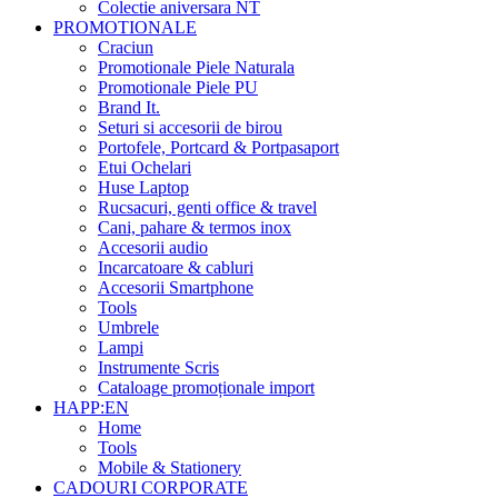
Colectie aniversara NT
PROMOTIONALE
Craciun
Promotionale Piele Naturala
Promotionale Piele PU
Brand It.
Seturi si accesorii de birou
Portofele, Portcard & Portpasaport
Etui Ochelari
Huse Laptop
Rucsacuri, genti office & travel
Cani, pahare & termos inox
Accesorii audio
Incarcatoare & cabluri
Accesorii Smartphone
Tools
Umbrele
Lampi
Instrumente Scris
Cataloage promoționale import
HAPP:EN
Home
Tools
Mobile & Stationery
CADOURI CORPORATE