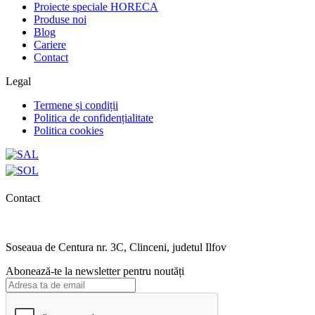
Proiecte speciale HORECA
Produse noi
Blog
Cariere
Contact
Legal
Termene și condiții
Politica de confidențialitate
Politica cookies
Contact
0727.406.794
office@unika.com.ro
Soseaua de Centura nr. 3C, Clinceni, judetul Ilfov
Abonează-te la newsletter pentru noutăți