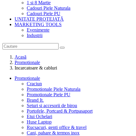
1 si 8 Martie
Cadouri Piele Naturala
Cadouri Piele PU
UNITATE PROTEJATĂ
MARKETING TOOLS
Evenimente
Industrii
Acasă
Promotionale
Incarcatoare & cabluri
Promotionale
Craciun
Promotionale Piele Naturala
Promotionale Piele PU
Brand It.
Seturi si accesorii de birou
Portofele, Portcard & Portpasaport
Etui Ochelari
Huse Laptop
Rucsacuri, genti office & travel
Cani, pahare & termos inox