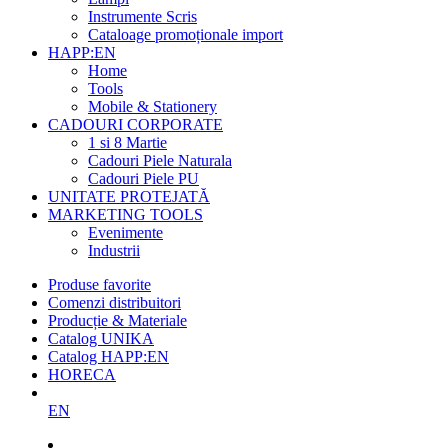
Instrumente Scris
Cataloage promoționale import
HAPP:EN
Home
Tools
Mobile & Stationery
CADOURI CORPORATE
1 si 8 Martie
Cadouri Piele Naturala
Cadouri Piele PU
UNITATE PROTEJATĂ
MARKETING TOOLS
Evenimente
Industrii
Produse favorite
Comenzi distribuitori
Producție & Materiale
Catalog UNIKA
Catalog HAPP:EN
HORECA
EN