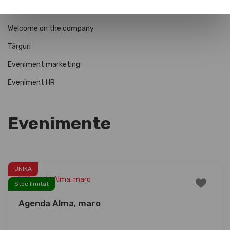
Toamnă
Welcome on the company
Târguri
Eveniment marketing
Eveniment HR
Evenimente
UNIKA
Stoc limitat
Agenda Alma, maro