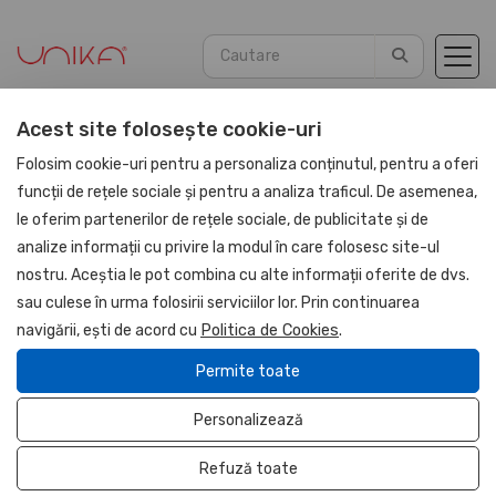
Acest site folosește cookie-uri
Acasă
Evenimente
Folosim cookie-uri pentru a personaliza conținutul, pentru a oferi
funcții de rețele sociale și pentru a analiza traficul. De asemenea,
le oferim partenerilor de rețele sociale, de publicitate și de
1 și 8 Martie
analize informații cu privire la modul în care folosesc site-ul
nostru. Aceștia le pot combina cu alte informații oferite de dvs.
Aniversări
sau culese în urma folosirii serviciilor lor. Prin continuarea
Crăciun
navigării, ești de acord cu
Politica de Cookies
.
Halloween
Permite toate
Călătorii
Personalizează
Paște
Refuză toate
Vară