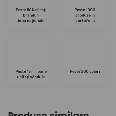
Peste 50% clienți
Peste 1000
branduri
produse în
internaționale
portofoliu
Peste 15 milioane
Peste 200 culori
unități vândute
Produse similare