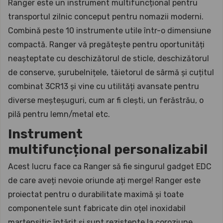
Ranger este un instrument multifuncțional pentru
transportul zilnic conceput pentru nomazii moderni.
Combină peste 10 instrumente utile într-o dimensiune
compactă. Ranger vă pregătește pentru oportunități
neașteptate cu deschizătorul de sticle, deschizătorul
de conserve, șurubelnițele, tăietorul de sârmă și cuțitul
combinat 3CR13 și vine cu utilități avansate pentru
diverse meșteșuguri, cum ar fi clești, un ferăstrău, o
pilă pentru lemn/metal etc.
Instrument
multifuncțional personalizabil
Acest lucru face ca Ranger să fie singurul gadget EDC
de care aveți nevoie oriunde ați merge! Ranger este
proiectat pentru o durabilitate maximă și toate
componentele sunt fabricate din oțel inoxidabil
martensitic întărit și sunt rezistente la coroziune.