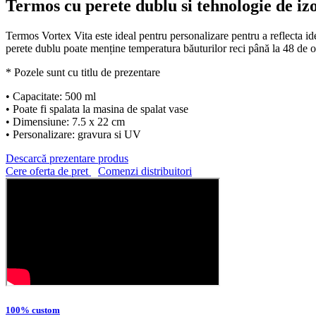
Termos cu perete dublu si tehnologie de iz
Termos Vortex Vita este ideal pentru personalizare pentru a reflecta i
perete dublu poate menține temperatura băuturilor reci până la 48 de or
* Pozele sunt cu titlu de prezentare
• Capacitate: 500 ml
• Poate fi spalata la masina de spalat vase
• Dimensiune: 7.5 x 22 cm
• Personalizare: gravura si UV
Descarcă prezentare produs
Cere oferta de pret
Comenzi distribuitori
100% custom