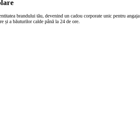
olare
dentitatea brandului tău, devenind un cadou corporate unic pentru angaja
e și a băuturilor calde până la 24 de ore.