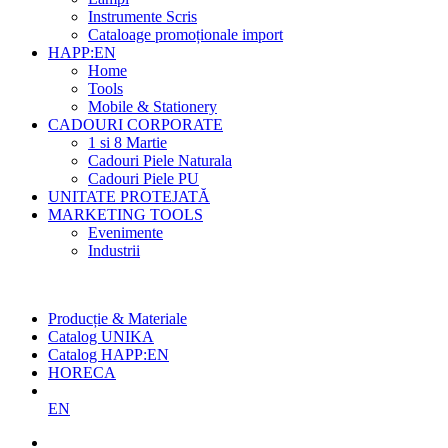
Instrumente Scris
Cataloage promoționale import
HAPP:EN
Home
Tools
Mobile & Stationery
CADOURI CORPORATE
1 si 8 Martie
Cadouri Piele Naturala
Cadouri Piele PU
UNITATE PROTEJATĂ
MARKETING TOOLS
Evenimente
Industrii
Cel mai mare producător român
de agende și promoționale
Producție & Materiale
Catalog UNIKA
Catalog HAPP:EN
HORECA
EN