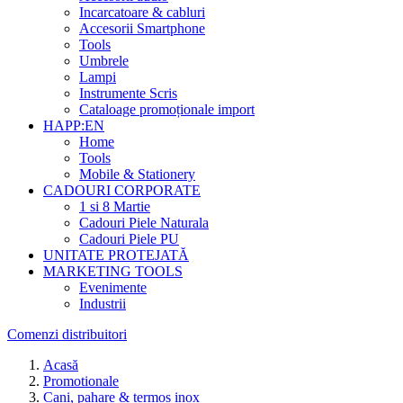
Incarcatoare & cabluri
Accesorii Smartphone
Tools
Umbrele
Lampi
Instrumente Scris
Cataloage promoționale import
HAPP:EN
Home
Tools
Mobile & Stationery
CADOURI CORPORATE
1 si 8 Martie
Cadouri Piele Naturala
Cadouri Piele PU
UNITATE PROTEJATĂ
MARKETING TOOLS
Evenimente
Industrii
Comenzi distribuitori
Acasă
Promotionale
Cani, pahare & termos inox