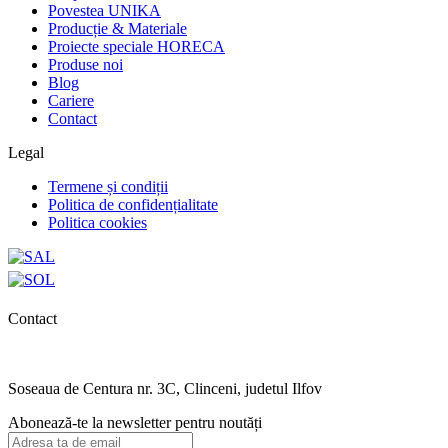
Povestea UNIKA
Producție & Materiale
Proiecte speciale HORECA
Produse noi
Blog
Cariere
Contact
Legal
Termene și condiții
Politica de confidențialitate
Politica cookies
Contact
0727.406.794
office@unika.com.ro
Soseaua de Centura nr. 3C, Clinceni, judetul Ilfov
Abonează-te la newsletter pentru noutăți