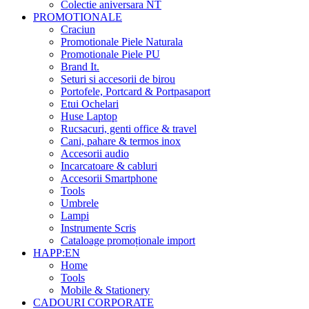
Colectie aniversara NT
PROMOTIONALE
Craciun
Promotionale Piele Naturala
Promotionale Piele PU
Brand It.
Seturi si accesorii de birou
Portofele, Portcard & Portpasaport
Etui Ochelari
Huse Laptop
Rucsacuri, genti office & travel
Cani, pahare & termos inox
Accesorii audio
Incarcatoare & cabluri
Accesorii Smartphone
Tools
Umbrele
Lampi
Instrumente Scris
Cataloage promoționale import
HAPP:EN
Home
Tools
Mobile & Stationery
CADOURI CORPORATE