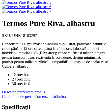
Termos Pure Riva, albastru
SKU: UNK18103297
Capacitate: 500 ml; izolație vacuum dublu strat, păstrează băuturile
calde până la 12 ore și reci până la 24 de ore; fabricată din oțel
inoxidabil reciclat 18/8 (BPA-free); capac cu filet și mâner integrat
pentru transport ușor; rezistentă la coroziune; design minimalist,
potrivit pentru utilizare zilnică; compatibilă cu mașina de spălat vase.
Culoare: albastru.
12 ore: hot
24 ore: cold
36 ore: iced
Descarcă prezentare produs
Cere oferta de pret
Comenzi distribuitori
Specificații