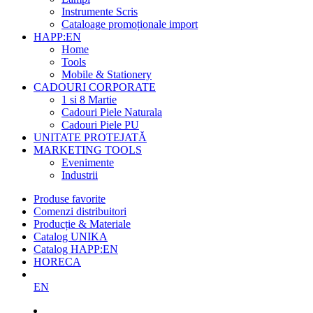
Instrumente Scris
Cataloage promoționale import
HAPP:EN
Home
Tools
Mobile & Stationery
CADOURI CORPORATE
1 si 8 Martie
Cadouri Piele Naturala
Cadouri Piele PU
UNITATE PROTEJATĂ
MARKETING TOOLS
Evenimente
Industrii
Produse favorite
Comenzi distribuitori
Producție & Materiale
Catalog UNIKA
Catalog HAPP:EN
HORECA
EN