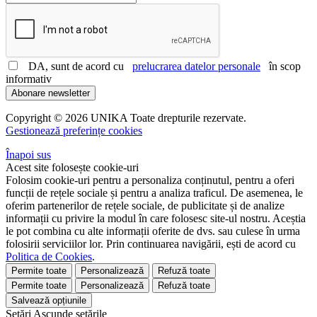
DA, sunt de acord cu
prelucrarea datelor personale
în scop
informativ
Abonare newsletter
Copyright © 2026 UNIKA Toate drepturile rezervate.
Gestionează preferințe cookies
Înapoi sus
Acest site folosește cookie-uri
Folosim cookie-uri pentru a personaliza conținutul, pentru a oferi
funcții de rețele sociale și pentru a analiza traficul. De asemenea, le
oferim partenerilor de rețele sociale, de publicitate și de analize
informații cu privire la modul în care folosesc site-ul nostru. Aceștia
le pot combina cu alte informații oferite de dvs. sau culese în urma
folosirii serviciilor lor. Prin continuarea navigării, ești de acord cu
Politica de Cookies
.
Permite toate
Personalizează
Refuză toate
Permite toate
Personalizează
Refuză toate
Salvează opțiunile
Setări
Ascunde
setările