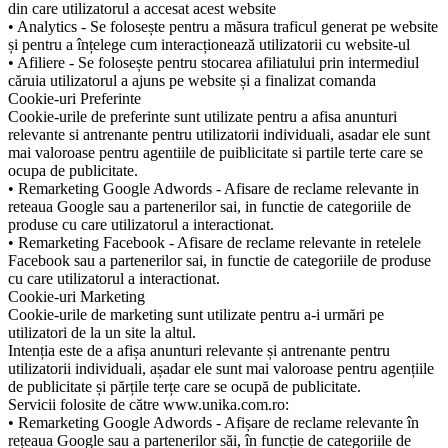
din care utilizatorul a accesat acest website
• Analytics - Se folosește pentru a măsura traficul generat pe website
și pentru a înțelege cum interacționează utilizatorii cu website-ul
• Afiliere - Se folosește pentru stocarea afiliatului prin intermediul
căruia utilizatorul a ajuns pe website și a finalizat comanda
Cookie-uri Preferinte
Cookie-urile de preferinte sunt utilizate pentru a afisa anunturi
relevante si antrenante pentru utilizatorii individuali, asadar ele sunt
mai valoroase pentru agentiile de puiblicitate si partile terte care se
ocupa de publicitate.
• Remarketing Google Adwords - Afisare de reclame relevante in
reteaua Google sau a partenerilor sai, in functie de categoriile de
produse cu care utilizatorul a interactionat.
• Remarketing Facebook - Afisare de reclame relevante in retelele
Facebook sau a partenerilor sai, in functie de categoriile de produse
cu care utilizatorul a interactionat.
Cookie-uri Marketing
Cookie-urile de marketing sunt utilizate pentru a-i urmări pe
utilizatori de la un site la altul.
Intenția este de a afișa anunturi relevante și antrenante pentru
utilizatorii individuali, așadar ele sunt mai valoroase pentru agențiile
de publicitate și părțile terțe care se ocupă de publicitate.
Servicii folosite de către www.unika.com.ro:
• Remarketing Google Adwords - Afișare de reclame relevante în
rețeaua Google sau a partenerilor săi, în funcție de categoriile de