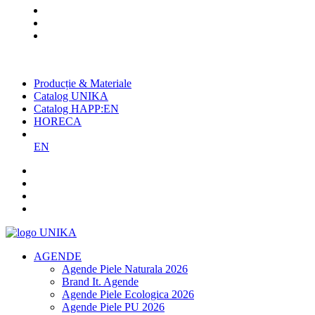
Cel mai mare producător român
de agende și promoționale
Producție & Materiale
Catalog UNIKA
Catalog HAPP:EN
HORECA
EN
AGENDE
Agende Piele Naturala 2026
Brand It. Agende
Agende Piele Ecologica 2026
Agende Piele PU 2026