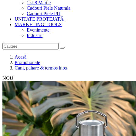
1 si 8 Martie
Cadouri Piele Naturala
Cadouri Piele PU
UNITATE PROTEJATĂ
MARKETING TOOLS
Evenimente
Industrii
Acasă
Promotionale
Cani, pahare & termos inox
NOU