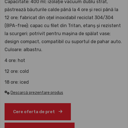
Capacitate: 400 ml; izolație vacuum dublu strat,
păstrează băuturile calde până la 4 ore și reci până la
12 ore; fabricat din oțel inoxidabil reciclat 304/304
(BPA-free); capac cu filet din Tritan, etanș și rezistent
la scurgeri; potrivit pentru mașina de spălat vase;
design compact, compatibil cu suportul de pahar auto.
Culoare: albastru.
4 ore: hot
12 ore: cold
18 ore: iced
Descarcă prezentare produs
Cere oferta de pret