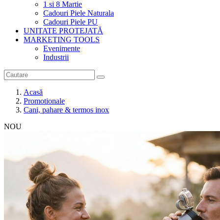
1 si 8 Martie
Cadouri Piele Naturala
Cadouri Piele PU
UNITATE PROTEJATĂ
MARKETING TOOLS
Evenimente
Industrii
Acasă
Promotionale
Cani, pahare & termos inox
NOU