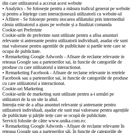
din care utilizatorul a accesat acest website
• Analytics - Se folosește pentru a măsura traficul generat pe website
și pentru a înțelege cum interacționează utilizatorii cu website-ul
• Afiliere - Se folosește pentru stocarea afiliatului prin intermediul
căruia utilizatorul a ajuns pe website și a finalizat comanda
Cookie-uri Preferinte
Cookie-urile de preferinte sunt utilizate pentru a afisa anunturi
relevante si antrenante pentru utilizatorii individuali, asadar ele sunt
mai valoroase pentru agentiile de puiblicitate si partile terte care se
ocupa de publicitate.
• Remarketing Google Adwords - Afisare de reclame relevante in
reteaua Google sau a partenerilor sai, in functie de categoriile de
produse cu care utilizatorul a interactionat.
• Remarketing Facebook - Afisare de reclame relevante in retelele
Facebook sau a partenerilor sai, in functie de categoriile de produse
cu care utilizatorul a interactionat.
Cookie-uri Marketing
Cookie-urile de marketing sunt utilizate pentru a-i urmări pe
utilizatori de la un site la altul.
Intenția este de a afișa anunturi relevante și antrenante pentru
utilizatorii individuali, așadar ele sunt mai valoroase pentru agențiile
de publicitate și părțile terțe care se ocupă de publicitate.
Servicii folosite de către www.unika.com.ro:
• Remarketing Google Adwords - Afișare de reclame relevante în
rețeaua Google sau a partenerilor săi, în funcție de categoriile de