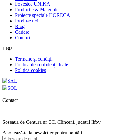
Povestea UNIKA
Producție & Materiale
Proiecte speciale HORECA
Produse noi
Blog
Cariere
Contact
Legal
Termene și condiții
Politica de confidențialitate
Politica cookies
Contact
0727.406.794
office@unika.com.ro
Soseaua de Centura nr. 3C, Clinceni, judetul Ilfov
Abonează-te la newsletter pentru noutăți