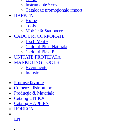
Instrumente Scris
Cataloage promoționale import
HAPP:EN
Home
Tools
Mobile & Stationery
CADOURI CORPORATE
1 si 8 Martie
Cadouri Piele Naturala
Cadouri Piele PU
UNITATE PROTEJATĂ
MARKETING TOOLS
Evenimente
Industrii
Produse favorite
Comenzi distribuitori
Producție & Materiale
Catalog UNIKA
Catalog HAPP:EN
HORECA
EN