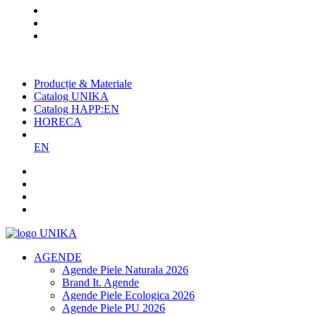
Cel mai mare producător român
de agende și promoționale
Producție & Materiale
Catalog UNIKA
Catalog HAPP:EN
HORECA
EN
AGENDE
Agende Piele Naturala 2026
Brand It. Agende
Agende Piele Ecologica 2026
Agende Piele PU 2026