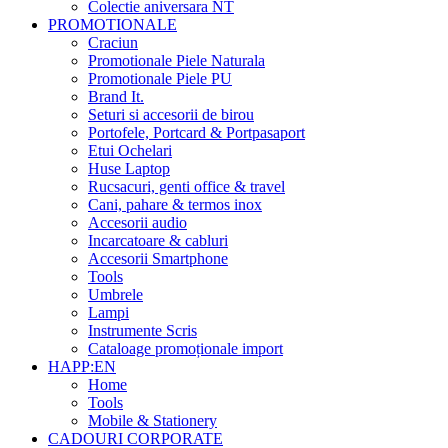
Colectie aniversara NT
PROMOTIONALE
Craciun
Promotionale Piele Naturala
Promotionale Piele PU
Brand It.
Seturi si accesorii de birou
Portofele, Portcard & Portpasaport
Etui Ochelari
Huse Laptop
Rucsacuri, genti office & travel
Cani, pahare & termos inox
Accesorii audio
Incarcatoare & cabluri
Accesorii Smartphone
Tools
Umbrele
Lampi
Instrumente Scris
Cataloage promoționale import
HAPP:EN
Home
Tools
Mobile & Stationery
CADOURI CORPORATE