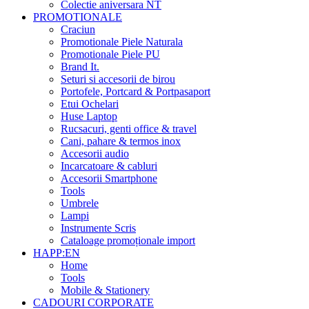
Colectie aniversara NT
PROMOTIONALE
Craciun
Promotionale Piele Naturala
Promotionale Piele PU
Brand It.
Seturi si accesorii de birou
Portofele, Portcard & Portpasaport
Etui Ochelari
Huse Laptop
Rucsacuri, genti office & travel
Cani, pahare & termos inox
Accesorii audio
Incarcatoare & cabluri
Accesorii Smartphone
Tools
Umbrele
Lampi
Instrumente Scris
Cataloage promoționale import
HAPP:EN
Home
Tools
Mobile & Stationery
CADOURI CORPORATE