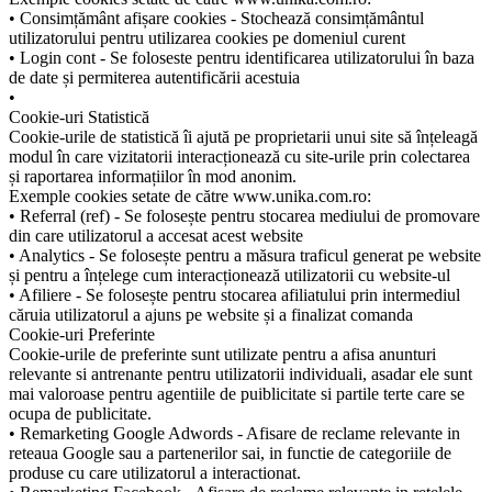
• Consimțământ afișare cookies - Stochează consimțământul
utilizatorului pentru utilizarea cookies pe domeniul curent
• Login cont - Se foloseste pentru identificarea utilizatorului în baza
de date și permiterea autentificării acestuia
•
Cookie-uri Statistică
Cookie-urile de statistică îi ajută pe proprietarii unui site să înțeleagă
modul în care vizitatorii interacționează cu site-urile prin colectarea
și raportarea informațiilor în mod anonim.
Exemple cookies setate de către www.unika.com.ro:
• Referral (ref) - Se folosește pentru stocarea mediului de promovare
din care utilizatorul a accesat acest website
• Analytics - Se folosește pentru a măsura traficul generat pe website
și pentru a înțelege cum interacționează utilizatorii cu website-ul
• Afiliere - Se folosește pentru stocarea afiliatului prin intermediul
căruia utilizatorul a ajuns pe website și a finalizat comanda
Cookie-uri Preferinte
Cookie-urile de preferinte sunt utilizate pentru a afisa anunturi
relevante si antrenante pentru utilizatorii individuali, asadar ele sunt
mai valoroase pentru agentiile de puiblicitate si partile terte care se
ocupa de publicitate.
• Remarketing Google Adwords - Afisare de reclame relevante in
reteaua Google sau a partenerilor sai, in functie de categoriile de
produse cu care utilizatorul a interactionat.