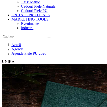
1 si 8 Martie
Cadouri Piele Naturala
Cadouri Piele PU
UNITATE PROTEJATĂ
MARKETING TOOLS
Evenimente
Industrii
Acasă
Agende
Agende Piele PU 2026
UNIKA