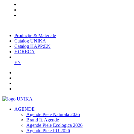
Cel mai mare producător român
de agende și promoționale
Producție & Materiale
Catalog UNIKA
Catalog HAPP:EN
HORECA
EN
AGENDE
Agende Piele Naturala 2026
Brand It. Agende
Agende Piele Ecologica 2026
Agende Piele PU 2026