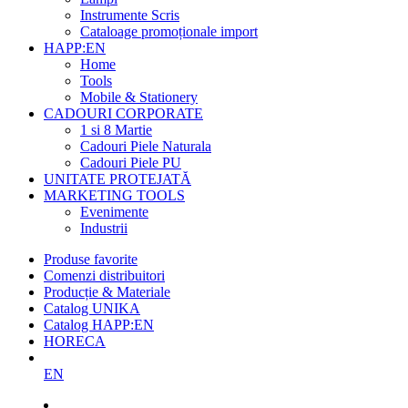
Instrumente Scris
Cataloage promoționale import
HAPP:EN
Home
Tools
Mobile & Stationery
CADOURI CORPORATE
1 si 8 Martie
Cadouri Piele Naturala
Cadouri Piele PU
UNITATE PROTEJATĂ
MARKETING TOOLS
Evenimente
Industrii
Produse favorite
Comenzi distribuitori
Producție & Materiale
Catalog UNIKA
Catalog HAPP:EN
HORECA
EN