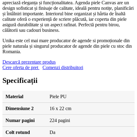
apreciază eleganța și funcționalitatea. Agenda piele Canvas are un
design sofisticat și finisaje de calitate, ideală pentru notițe, planificări
și întâlniri importante. Interiorul bine organizat și hârtia de înaltă
calitate oferă o experiență de scriere plăcută, iar coperta din piele
asigură durabilitate și un aspect rafinat. Perfectă pentru birou,
călătorii sau cadouri business.
Unika este cel mai mare producator de agende si promoționale din
piele naturala și singurul producator de agende din piele cu stoc din
Romania.
Descarcă prezentare produs
Cere oferta de pret
Comenzi distribuitori
Specificații
Material
Piele PU
Dimensiune 2
16 x 22 cm
Numar pagini
224 pagini
Colt rotund
Da