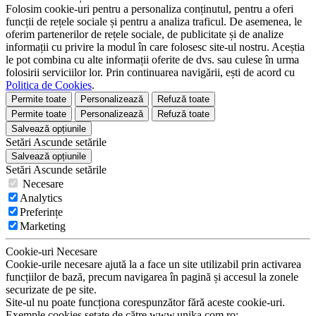
Folosim cookie-uri pentru a personaliza conținutul, pentru a oferi
funcții de rețele sociale și pentru a analiza traficul. De asemenea, le
oferim partenerilor de rețele sociale, de publicitate și de analize
informații cu privire la modul în care folosesc site-ul nostru. Aceștia
le pot combina cu alte informații oferite de dvs. sau culese în urma
folosirii serviciilor lor. Prin continuarea navigării, ești de acord cu
Politica de Cookies
.
Permite toate
Personalizează
Refuză toate
Permite toate
Personalizează
Refuză toate
Salvează opțiunile
Setări
Ascunde
setările
Salvează opțiunile
Setări
Ascunde
setările
Necesare
Analytics
Preferințe
Marketing
Cookie-uri Necesare
Cookie-urile necesare ajută la a face un site utilizabil prin activarea
funcțiilor de bază, precum navigarea în pagină și accesul la zonele
securizate de pe site.
Site-ul nu poate funcționa corespunzător fără aceste cookie-uri.
Exemple cookies setate de către www.unika.com.ro: