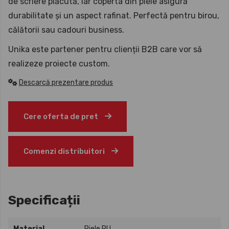
de scriere plăcută, iar coperta din piele asigură
durabilitate și un aspect rafinat. Perfectă pentru birou,
călătorii sau cadouri business.
Unika este partener pentru clienții B2B care vor să
realizeze proiecte custom.
Descarcă prezentare produs
Cere oferta de pret
Comenzi distribuitori
Specificații
Material
Piele PU