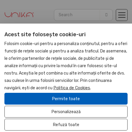
Acest site folosește cookie-uri
Home
Marketing Tools
Folosim cookie-uri pentru a personaliza conținutul, pentru a oferi
funcții de rețele sociale și pentru a analiza traficul. De asemenea,
le oferim partenerilor de rețele sociale, de publicitate și de
analize informații cu privire la modul în care folosesc site-ul
Events
nostru. Aceștia le pot combina cu alte informații oferite de dvs.
sau culese în urma folosirii serviciilor lor. Prin continuarea
Explore our solutions for organizing memorable, themed
navigării, ești de acord cu
Politica de Cookies
.
corporate events tailored to each important moment of
the year.
Permite toate
All events
Personalizează
Refuză toate