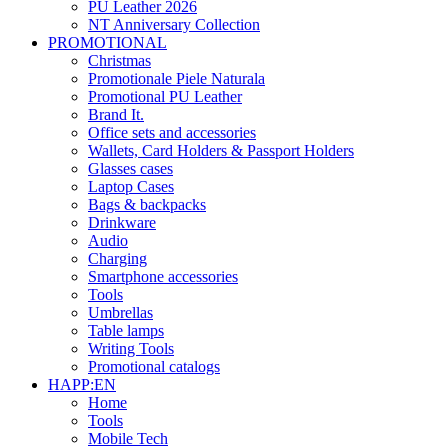
PU Leather 2026
NT Anniversary Collection
PROMOTIONAL
Christmas
Promotionale Piele Naturala
Promotional PU Leather
Brand It.
Office sets and accessories
Wallets, Card Holders & Passport Holders
Glasses cases
Laptop Cases
Bags & backpacks
Drinkware
Audio
Charging
Smartphone accessories
Tools
Umbrellas
Table lamps
Writing Tools
Promotional catalogs
HAPP:EN
Home
Tools
Mobile Tech