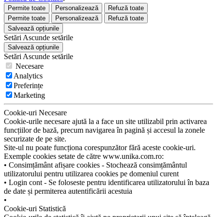
Permite toate
Personalizează
Refuză toate
Permite toate
Personalizează
Refuză toate
Salvează opțiunile
Setări
Ascunde
setările
Salvează opțiunile
Setări
Ascunde
setările
Necesare
Analytics
Preferințe
Marketing
Cookie-uri Necesare
Cookie-urile necesare ajută la a face un site utilizabil prin activarea
funcțiilor de bază, precum navigarea în pagină și accesul la zonele
securizate de pe site.
Site-ul nu poate funcționa corespunzător fără aceste cookie-uri.
Exemple cookies setate de către www.unika.com.ro:
• Consimțământ afișare cookies - Stochează consimțământul
utilizatorului pentru utilizarea cookies pe domeniul curent
• Login cont - Se foloseste pentru identificarea utilizatorului în baza
de date și permiterea autentificării acestuia
•
Cookie-uri Statistică