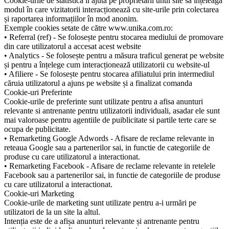
Cookie-urile de statistică îi ajută pe proprietarii unui site să înțeleagă
modul în care vizitatorii interacționează cu site-urile prin colectarea
și raportarea informațiilor în mod anonim.
Exemple cookies setate de către www.unika.com.ro:
• Referral (ref) - Se folosește pentru stocarea mediului de promovare
din care utilizatorul a accesat acest website
• Analytics - Se folosește pentru a măsura traficul generat pe website
și pentru a înțelege cum interacționează utilizatorii cu website-ul
• Afiliere - Se folosește pentru stocarea afiliatului prin intermediul
căruia utilizatorul a ajuns pe website și a finalizat comanda
Cookie-uri Preferinte
Cookie-urile de preferinte sunt utilizate pentru a afisa anunturi
relevante si antrenante pentru utilizatorii individuali, asadar ele sunt
mai valoroase pentru agentiile de puiblicitate si partile terte care se
ocupa de publicitate.
• Remarketing Google Adwords - Afisare de reclame relevante in
reteaua Google sau a partenerilor sai, in functie de categoriile de
produse cu care utilizatorul a interactionat.
• Remarketing Facebook - Afisare de reclame relevante in retelele
Facebook sau a partenerilor sai, in functie de categoriile de produse
cu care utilizatorul a interactionat.
Cookie-uri Marketing
Cookie-urile de marketing sunt utilizate pentru a-i urmări pe
utilizatori de la un site la altul.
Intenția este de a afișa anunturi relevante și antrenante pentru