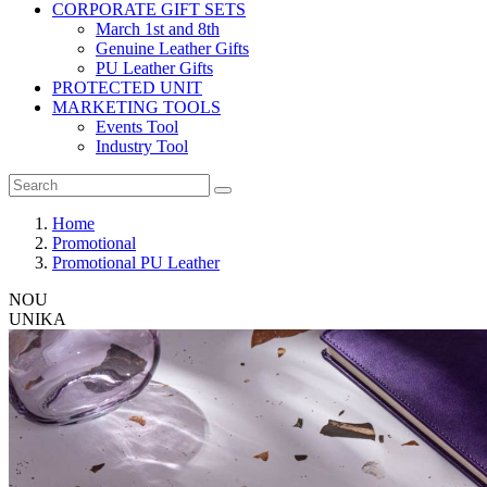
CORPORATE GIFT SETS
March 1st and 8th
Genuine Leather Gifts
PU Leather Gifts
PROTECTED UNIT
MARKETING TOOLS
Events Tool
Industry Tool
Home
Promotional
Promotional PU Leather
NOU
UNIKA