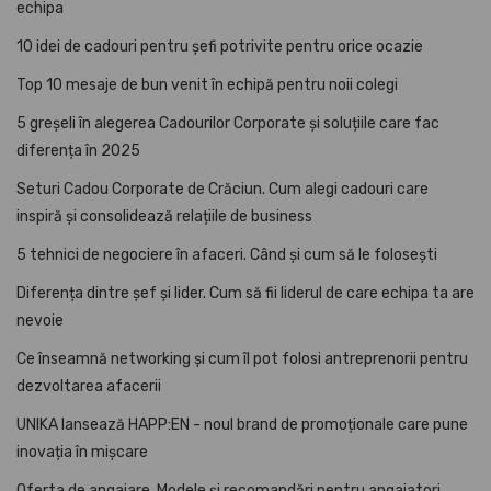
echipa
10 idei de cadouri pentru șefi potrivite pentru orice ocazie
Top 10 mesaje de bun venit în echipă pentru noii colegi
5 greșeli în alegerea Cadourilor Corporate și soluțiile care fac
diferența în 2025
Seturi Cadou Corporate de Crăciun. Cum alegi cadouri care
inspiră și consolidează relațiile de business
5 tehnici de negociere în afaceri. Când și cum să le folosești
Diferența dintre șef și lider. Cum să fii liderul de care echipa ta are
nevoie
Ce înseamnă networking și cum îl pot folosi antreprenorii pentru
dezvoltarea afacerii
UNIKA lansează HAPP:EN - noul brand de promoționale care pune
inovația în mișcare
Oferta de angajare. Modele și recomandări pentru angajatori