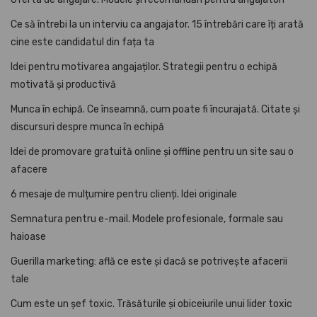
Ce să întrebi la un interviu ca angajator. 15 întrebări care îți arată
cine este candidatul din fața ta
Idei pentru motivarea angajaților. Strategii pentru o echipă
motivată și productivă
Munca în echipă. Ce înseamnă, cum poate fi încurajată. Citate și
discursuri despre munca în echipă
Idei de promovare gratuită online și offline pentru un site sau o
afacere
6 mesaje de mulțumire pentru clienți. Idei originale
Semnatura pentru e-mail. Modele profesionale, formale sau
haioase
Guerilla marketing: află ce este și dacă se potrivește afacerii
tale
Cum este un șef toxic. Trăsăturile și obiceiurile unui lider toxic