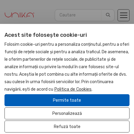
Acest site folosește cookie-uri
Acasă
Blog
Autori
Folosim cookie-uri pentru a personaliza conținutul, pentru a oferi
funcții de rețele sociale și pentru a analiza traficul. De asemenea,
le oferim partenerilor de rețele sociale, de publicitate și de
Autori articole
analize informații cu privire la modul în care folosesc site-ul
nostru. Aceștia le pot combina cu alte informații oferite de dvs.
Ioana Costache
sau culese în urma folosirii serviciilor lor. Prin continuarea
Nina Tudor
navigării, ești de acord cu
Politica de Cookies
.
Permite toate
Ioana Costache
Personalizează
Marketing Manager UNIKA
Refuză toate