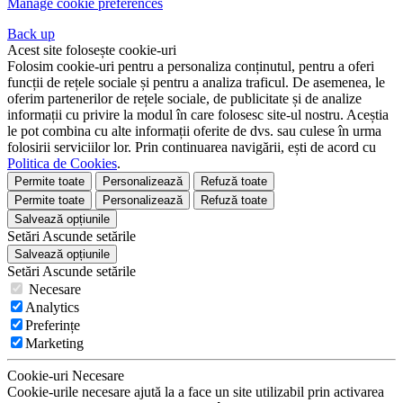
Manage cookie preferences
Back up
Acest site folosește cookie-uri
Folosim cookie-uri pentru a personaliza conținutul, pentru a oferi
funcții de rețele sociale și pentru a analiza traficul. De asemenea, le
oferim partenerilor de rețele sociale, de publicitate și de analize
informații cu privire la modul în care folosesc site-ul nostru. Aceștia
le pot combina cu alte informații oferite de dvs. sau culese în urma
folosirii serviciilor lor. Prin continuarea navigării, ești de acord cu
Politica de Cookies
.
Permite toate
Personalizează
Refuză toate
Permite toate
Personalizează
Refuză toate
Salvează opțiunile
Setări
Ascunde
setările
Salvează opțiunile
Setări
Ascunde
setările
Necesare
Analytics
Preferințe
Marketing
Cookie-uri Necesare
Cookie-urile necesare ajută la a face un site utilizabil prin activarea