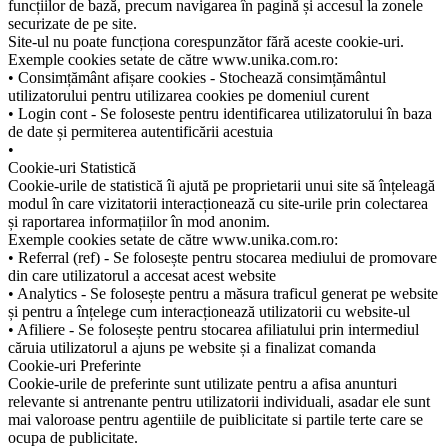
funcțiilor de bază, precum navigarea în pagină și accesul la zonele
securizate de pe site.
Site-ul nu poate funcționa corespunzător fără aceste cookie-uri.
Exemple cookies setate de către www.unika.com.ro:
• Consimțământ afișare cookies - Stochează consimțământul
utilizatorului pentru utilizarea cookies pe domeniul curent
• Login cont - Se foloseste pentru identificarea utilizatorului în baza
de date și permiterea autentificării acestuia
•
Cookie-uri Statistică
Cookie-urile de statistică îi ajută pe proprietarii unui site să înțeleagă
modul în care vizitatorii interacționează cu site-urile prin colectarea
și raportarea informațiilor în mod anonim.
Exemple cookies setate de către www.unika.com.ro:
• Referral (ref) - Se folosește pentru stocarea mediului de promovare
din care utilizatorul a accesat acest website
• Analytics - Se folosește pentru a măsura traficul generat pe website
și pentru a înțelege cum interacționează utilizatorii cu website-ul
• Afiliere - Se folosește pentru stocarea afiliatului prin intermediul
căruia utilizatorul a ajuns pe website și a finalizat comanda
Cookie-uri Preferinte
Cookie-urile de preferinte sunt utilizate pentru a afisa anunturi
relevante si antrenante pentru utilizatorii individuali, asadar ele sunt
mai valoroase pentru agentiile de puiblicitate si partile terte care se
ocupa de publicitate.