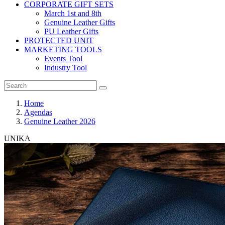
CORPORATE GIFT SETS
March 1st and 8th
Genuine Leather Gifts
PU Leather Gifts
PROTECTED UNIT
MARKETING TOOLS
Events Tool
Industry Tool
Home
Agendas
Genuine Leather 2026
UNIKA