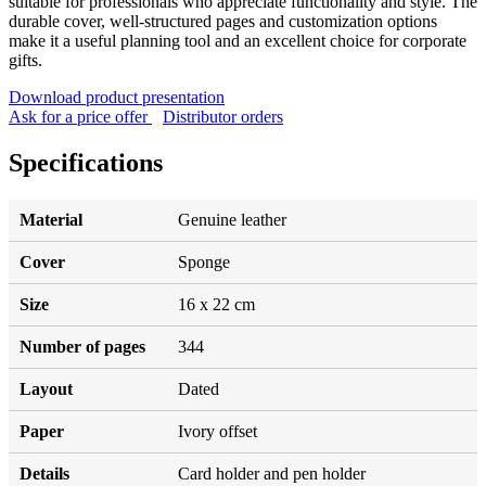
suitable for professionals who appreciate functionality and style. The
durable cover, well-structured pages and customization options
make it a useful planning tool and an excellent choice for corporate
gifts.
Download product presentation
Ask for a price offer
Distributor orders
Specifications
Material
Genuine leather
Cover
Sponge
Size
16 x 22 cm
Number of pages
344
Layout
Dated
Paper
Ivory offset
Details
Card holder and pen holder