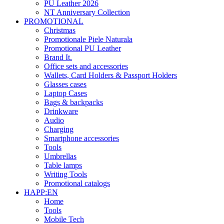
PU Leather 2026
NT Anniversary Collection
PROMOTIONAL
Christmas
Promotionale Piele Naturala
Promotional PU Leather
Brand It.
Office sets and accessories
Wallets, Card Holders & Passport Holders
Glasses cases
Laptop Cases
Bags & backpacks
Drinkware
Audio
Charging
Smartphone accessories
Tools
Umbrellas
Table lamps
Writing Tools
Promotional catalogs
HAPP:EN
Home
Tools
Mobile Tech