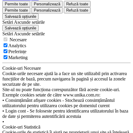
Permite toate
Personalizează
Refuză toate
Permite toate
Personalizează
Refuză toate
Salvează opțiunile
Setări
Ascunde
setările
Salvează opțiunile
Setări
Ascunde
setările
Necesare
Analytics
Preferințe
Marketing
Cookie-uri Necesare
Cookie-urile necesare ajută la a face un site utilizabil prin activarea
funcțiilor de bază, precum navigarea în pagină și accesul la zonele
securizate de pe site.
Site-ul nu poate funcționa corespunzător fără aceste cookie-uri.
Exemple cookies setate de către www.unika.com.ro:
• Consimțământ afișare cookies - Stochează consimțământul
utilizatorului pentru utilizarea cookies pe domeniul curent
• Login cont - Se foloseste pentru identificarea utilizatorului în baza
de date și permiterea autentificării acestuia
•
Cookie-uri Statistică
Cookie-urile de statistică îi ajută pe proprietarii unui site să înțeleagă