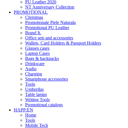
PU Leather 2026
NT Anniversary Collection
PROMOTIONAL
Christmas
Promotionale Piele Naturala
Promotional PU Leather
Brand It.
Office sets and accessories
Wallets, Card Holders & Passport Holders
Glasses cases
Laptop Cases
Bags & backpacks
Drinkware
Audio
Charging
Smartphone accessories
Tools
Umbrellas
Table lamps
Writing Tools
Promotional catalogs
HAPP:EN
Home
Tools
Mobile Tech