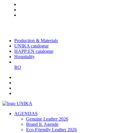
The largest Romanian producer
of planners and promotional
items
Production & Materials
UNIKA catalogue
HAPP:EN catalogue
Hospitality
RO
AGENDAS
Genuine Leather 2026
Brand It. Agende
Eco-Friendly Leather 2026