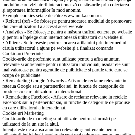
modul în care vizitatorii interacționează cu site-urile prin colectarea
și raportarea informațiilor în mod anonim.
Exemple cookies setate de către www.unika.com.ro:
• Referral (ref) - Se folosește pentru stocarea mediului de promovare
din care utilizatorul a accesat acest website
• Analytics - Se folosește pentru a măsura traficul generat pe website
și pentru a înțelege cum interacționează utilizatorii cu website-ul
• Afiliere - Se folosește pentru stocarea afiliatului prin intermediul
căruia utilizatorul a ajuns pe website și a finalizat comanda
Cookie-uri Preferinte
Cookie-urile de preferinte sunt utilizate pentru a afisa anunturi
relevante si antrenante pentru utilizatorii individuali, asadar ele sunt
mai valoroase pentru agentiile de puiblicitate si partile terte care se
ocupa de publicitate.
• Remarketing Google Adwords - Afisare de reclame relevante in
reteaua Google sau a partenerilor sai, in functie de categoriile de
produse cu care utilizatorul a interactionat.
• Remarketing Facebook - Afisare de reclame relevante in retelele
Facebook sau a partenerilor sai, in functie de categoriile de produse
cu care utilizatorul a interactionat.
Cookie-uri Marketing
Cookie-urile de marketing sunt utilizate pentru a-i urmări pe
utilizatori de la un site la altul.
Intenția este de a afișa anunturi relevante și antrenante pentru
utilizatorii individuali, așadar ele sunt mai valoroase pentru agențiile