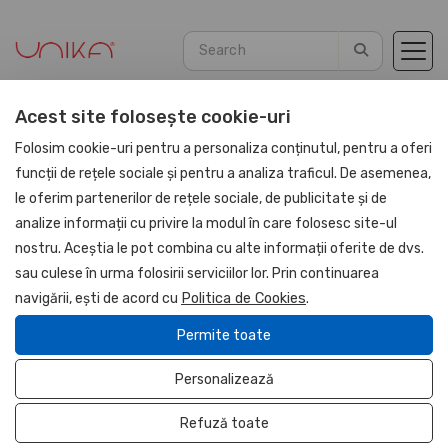
Acest site folosește cookie-uri
Home
Agendas
PU Leather 2026
Folosim cookie-uri pentru a personaliza conținutul, pentru a oferi
funcții de rețele sociale și pentru a analiza traficul. De asemenea,
le oferim partenerilor de rețele sociale, de publicitate și de
NOU
analize informații cu privire la modul în care folosesc site-ul
UNIKA
nostru. Aceștia le pot combina cu alte informații oferite de dvs.
sau culese în urma folosirii serviciilor lor. Prin continuarea
navigării, ești de acord cu
Politica de Cookies
.
Permite toate
Personalizează
Refuză toate