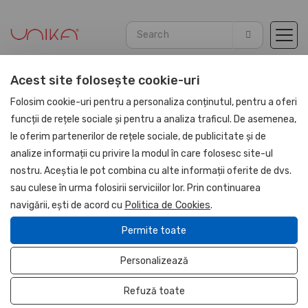
Acest site folosește cookie-uri
Home
Corporate gift sets
PU Leather Gifts
Folosim cookie-uri pentru a personaliza conținutul, pentru a oferi
funcții de rețele sociale și pentru a analiza traficul. De asemenea,
le oferim partenerilor de rețele sociale, de publicitate și de
NOU
analize informații cu privire la modul în care folosesc site-ul
UNIKA
nostru. Aceștia le pot combina cu alte informații oferite de dvs.
sau culese în urma folosirii serviciilor lor. Prin continuarea
navigării, ești de acord cu
Politica de Cookies
.
Permite toate
Personalizează
Refuză toate