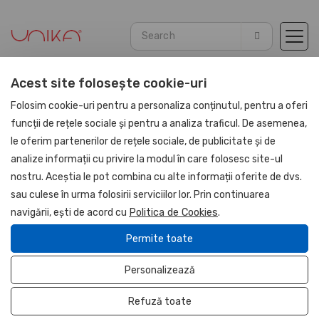
Acest site folosește cookie-uri
Home
Corporate gift sets
PU Leather Gifts
Folosim cookie-uri pentru a personaliza conținutul, pentru a oferi
funcții de rețele sociale și pentru a analiza traficul. De asemenea,
le oferim partenerilor de rețele sociale, de publicitate și de
NOU
analize informații cu privire la modul în care folosesc site-ul
UNIKA
nostru. Aceștia le pot combina cu alte informații oferite de dvs.
sau culese în urma folosirii serviciilor lor. Prin continuarea
navigării, ești de acord cu
Politica de Cookies
.
Permite toate
Personalizează
Refuză toate