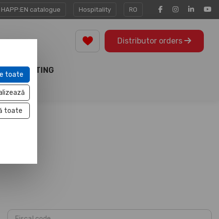
HAPP:EN catalogue
Hospitality
RO
Distributor orders
MARKETING
e toate
TOOLS
alizează
ă toate