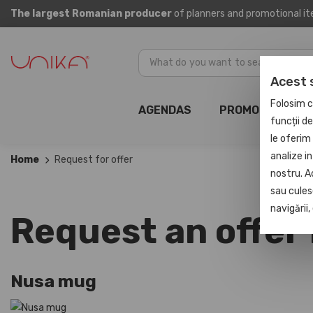
The largest Romanian producer
of planners and promotional i
Acest 
Folosim c
AGENDAS
PROMOTIONAL
funcții d
le oferim 
analize in
Home
Request for offer
nostru. A
sau culese
navigării
Request an offer
Nusa mug