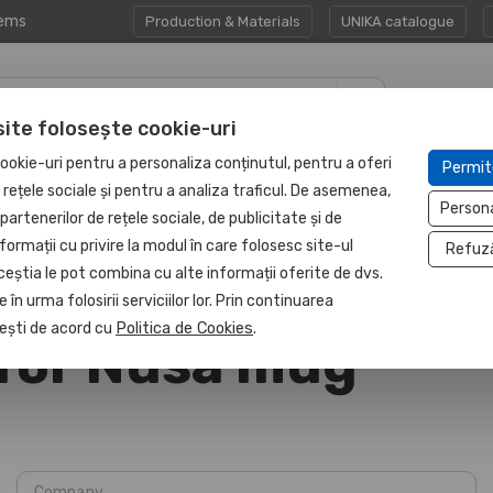
tems
Production & Materials
UNIKA catalogue
site folosește cookie-uri
CORPORATE GIFT
PROTECTED
ookie-uri pentru a personaliza conținutul, pentru a oferi
Permit
HAPP:EN
SETS
UNIT
e rețele sociale și pentru a analiza traficul. De asemenea,
Person
partenerilor de rețele sociale, de publicitate și de
formații cu privire la modul în care folosesc site-ul
Refuz
ceștia le pot combina cu alte informații oferite de dvs.
 în urma folosirii serviciilor lor. Prin continuarea
, ești de acord cu
Politica de Cookies
.
 for Nusa mug