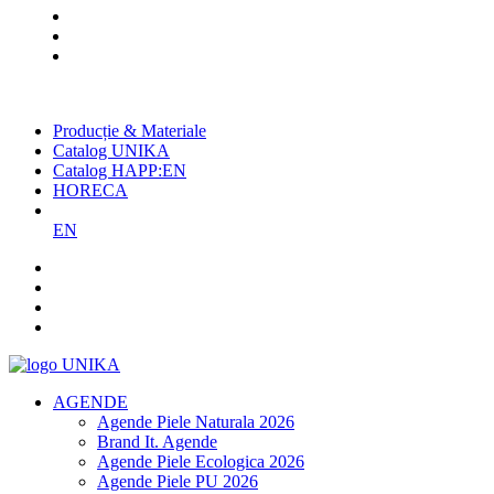
Cel mai mare producător român
de agende și promoționale
Producție & Materiale
Catalog UNIKA
Catalog HAPP:EN
HORECA
EN
AGENDE
Agende Piele Naturala 2026
Brand It. Agende
Agende Piele Ecologica 2026
Agende Piele PU 2026