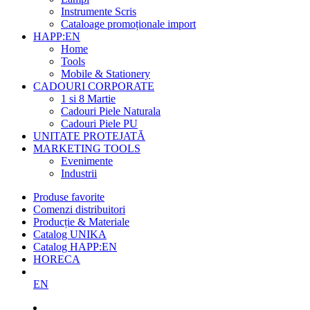
Instrumente Scris
Cataloage promoționale import
HAPP:EN
Home
Tools
Mobile & Stationery
CADOURI CORPORATE
1 si 8 Martie
Cadouri Piele Naturala
Cadouri Piele PU
UNITATE PROTEJATĂ
MARKETING TOOLS
Evenimente
Industrii
Produse favorite
Comenzi distribuitori
Producție & Materiale
Catalog UNIKA
Catalog HAPP:EN
HORECA
EN