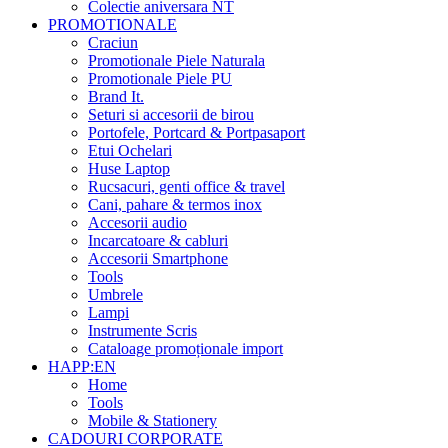
Colectie aniversara NT
PROMOTIONALE
Craciun
Promotionale Piele Naturala
Promotionale Piele PU
Brand It.
Seturi si accesorii de birou
Portofele, Portcard & Portpasaport
Etui Ochelari
Huse Laptop
Rucsacuri, genti office & travel
Cani, pahare & termos inox
Accesorii audio
Incarcatoare & cabluri
Accesorii Smartphone
Tools
Umbrele
Lampi
Instrumente Scris
Cataloage promoționale import
HAPP:EN
Home
Tools
Mobile & Stationery
CADOURI CORPORATE