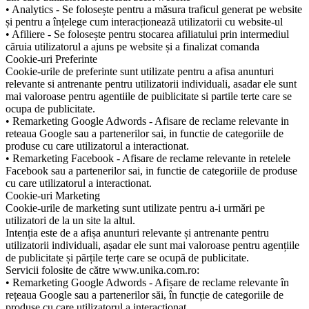
• Analytics - Se folosește pentru a măsura traficul generat pe website
și pentru a înțelege cum interacționează utilizatorii cu website-ul
• Afiliere - Se folosește pentru stocarea afiliatului prin intermediul
căruia utilizatorul a ajuns pe website și a finalizat comanda
Cookie-uri Preferinte
Cookie-urile de preferinte sunt utilizate pentru a afisa anunturi
relevante si antrenante pentru utilizatorii individuali, asadar ele sunt
mai valoroase pentru agentiile de puiblicitate si partile terte care se
ocupa de publicitate.
• Remarketing Google Adwords - Afisare de reclame relevante in
reteaua Google sau a partenerilor sai, in functie de categoriile de
produse cu care utilizatorul a interactionat.
• Remarketing Facebook - Afisare de reclame relevante in retelele
Facebook sau a partenerilor sai, in functie de categoriile de produse
cu care utilizatorul a interactionat.
Cookie-uri Marketing
Cookie-urile de marketing sunt utilizate pentru a-i urmări pe
utilizatori de la un site la altul.
Intenția este de a afișa anunturi relevante și antrenante pentru
utilizatorii individuali, așadar ele sunt mai valoroase pentru agențiile
de publicitate și părțile terțe care se ocupă de publicitate.
Servicii folosite de către www.unika.com.ro:
• Remarketing Google Adwords - Afișare de reclame relevante în
rețeaua Google sau a partenerilor săi, în funcție de categoriile de
produse cu care utilizatorul a interacționat.