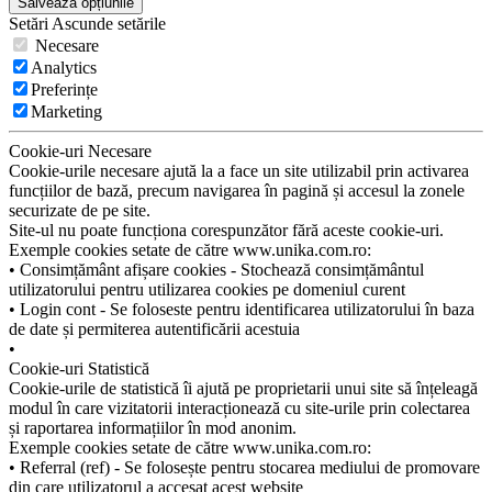
Salvează opțiunile
Setări
Ascunde
setările
Necesare
Analytics
Preferințe
Marketing
Cookie-uri Necesare
Cookie-urile necesare ajută la a face un site utilizabil prin activarea
funcțiilor de bază, precum navigarea în pagină și accesul la zonele
securizate de pe site.
Site-ul nu poate funcționa corespunzător fără aceste cookie-uri.
Exemple cookies setate de către www.unika.com.ro:
• Consimțământ afișare cookies - Stochează consimțământul
utilizatorului pentru utilizarea cookies pe domeniul curent
• Login cont - Se foloseste pentru identificarea utilizatorului în baza
de date și permiterea autentificării acestuia
•
Cookie-uri Statistică
Cookie-urile de statistică îi ajută pe proprietarii unui site să înțeleagă
modul în care vizitatorii interacționează cu site-urile prin colectarea
și raportarea informațiilor în mod anonim.
Exemple cookies setate de către www.unika.com.ro:
• Referral (ref) - Se folosește pentru stocarea mediului de promovare
din care utilizatorul a accesat acest website