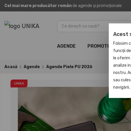
Cel mai mare producător român
de agende și promoționale
Acest 
Folosim c
AGENDE
PROMOTIONALE
funcții d
le oferim 
analize in
Acasă
Agende
Agende Piele PU 2026
nostru. A
sau culese
UNIKA
navigării