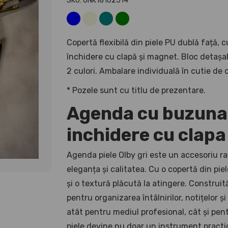
SKU: UNK18102514
Copertă flexibilă din piele PU dublă față,
închidere cu clapă și magnet. Bloc detașabi
2 culori. Ambalare individuală în cutie de 
* Pozele sunt cu titlu de prezentare.
Agenda cu buzunar
inchidere cu clapa
Agenda piele Olby gri este un accesoriu raf
eleganța și calitatea. Cu o copertă din pi
și o textură plăcută la atingere. Construit
pentru organizarea întâlnirilor, notițelor și
atât pentru mediul profesional, cât și pen
piele devine nu doar un instrument practic,