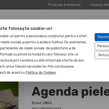
Producție & Materiale
Catalog UNI
site folosește cookie-uri
CADOURI
UNITATE
ookie-uri pentru a personaliza conținutul, pentru a oferi
Permit
HAPP:EN
CORPORATE
PROTEJATĂ
e rețele sociale și pentru a analiza traficul. De asemenea,
Person
partenerilor de rețele sociale, de publicitate și de
formații cu privire la modul în care folosesc site-ul
Refuz
ceștia le pot combina cu alte informații oferite de dvs.
 în urma folosirii serviciilor lor. Prin continuarea
, ești de acord cu
Politica de Cookies
.
Agenda piele
Brand: UNIKA