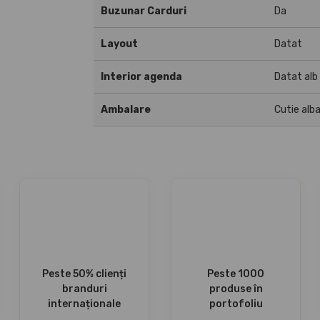
Buzunar Carduri
Da
Layout
Datat
Interior agenda
Datat alb
Ambalare
Cutie alb
Peste 50% clienți
Peste 1000
branduri
produse în
internaționale
portofoliu