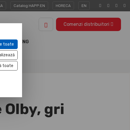
KA
Catalog HAPP:EN
HORECA
EN
Comenzi distribuitori
MARKETING
e toate
TOOLS
alizează
ă toate
 Olby, gri