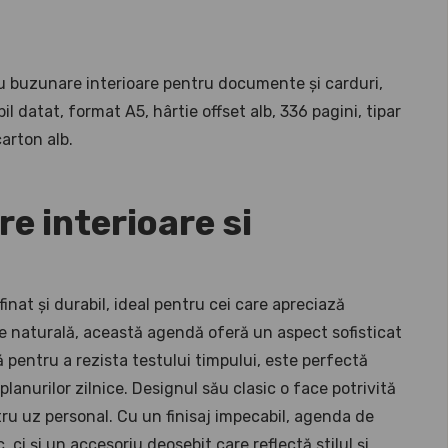
 cu buzunare interioare pentru documente și carduri,
l datat, format A5, hârtie offset alb, 336 pagini, tipar
carton alb.
e interioare si
inat și durabil, ideal pentru cei care apreciază
ele naturală, această agendă oferă un aspect sofisticat
ă pentru a rezista testului timpului, este perfectă
 planurilor zilnice. Designul său clasic o face potrivită
tru uz personal. Cu un finisaj impecabil, agenda de
 ci și un accesoriu deosebit care reflectă stilul și