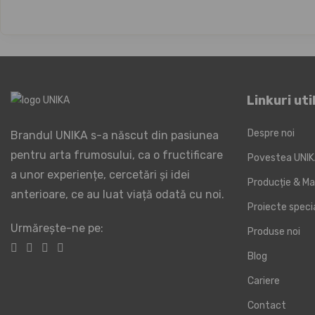
Linkuri uti
Despre noi
Brandul UNIKA s-a născut din pasiunea
pentru arta frumosului, ca o fructificare
Povestea UNI
a unor experiențe, cercetări și idei
Producție & Ma
anterioare, ce au luat viață odată cu noi.
Proiecte spec
Urmărește-ne pe:
Produse noi
Blog
Cariere
Contact