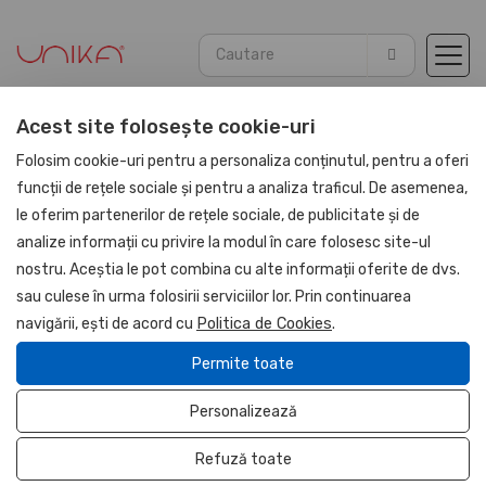
Acest site folosește cookie-uri
Acasă
Agende
Agende Piele PU 2026
Folosim cookie-uri pentru a personaliza conținutul, pentru a oferi
funcții de rețele sociale și pentru a analiza traficul. De asemenea,
le oferim partenerilor de rețele sociale, de publicitate și de
UNIKA
analize informații cu privire la modul în care folosesc site-ul
Stoc limitat
nostru. Aceștia le pot combina cu alte informații oferite de dvs.
sau culese în urma folosirii serviciilor lor. Prin continuarea
navigării, ești de acord cu
Politica de Cookies
.
Permite toate
Personalizează
Refuză toate