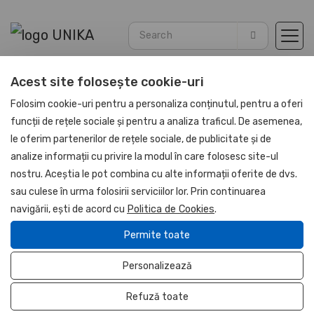
Acest site folosește cookie-uri
Home
Blog
Articles
Folosim cookie-uri pentru a personaliza conținutul, pentru a oferi
funcții de rețele sociale și pentru a analiza traficul. De asemenea,
le oferim partenerilor de rețele sociale, de publicitate și de
analize informații cu privire la modul în care folosesc site-ul
nostru. Aceștia le pot combina cu alte informații oferite de dvs.
sau culese în urma folosirii serviciilor lor. Prin continuarea
Idei pentru motivarea
navigării, ești de acord cu
Politica de Cookies
.
angajaților. Strategii
Permite toate
pentru o echipă
Personalizează
motivată și productivă
Refuză toate