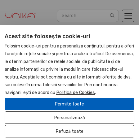
Acest site folosește cookie-uri
Home
Blog
Articles
Folosim cookie-uri pentru a personaliza conținutul, pentru a oferi
funcții de rețele sociale și pentru a analiza traficul. De asemenea,
le oferim partenerilor de rețele sociale, de publicitate și de
analize informații cu privire la modul în care folosesc site-ul
nostru. Aceștia le pot combina cu alte informații oferite de dvs.
sau culese în urma folosirii serviciilor lor. Prin continuarea
Ce înseamnă Unitate
navigării, ești de acord cu
Politica de Cookies
.
Autorizată Protejată.
Permite toate
Beneficiile colaborării cu
Personalizează
o UAP
Refuză toate