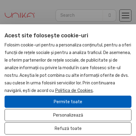
Acest site folosește cookie-uri
Home
Blog
Articles
Folosim cookie-uri pentru a personaliza conținutul, pentru a oferi
funcții de rețele sociale și pentru a analiza traficul. De asemenea,
le oferim partenerilor de rețele sociale, de publicitate și de
analize informații cu privire la modul în care folosesc site-ul
nostru. Aceștia le pot combina cu alte informații oferite de dvs.
Agenda Gama Rainbow -
sau culese în urma folosirii serviciilor lor. Prin continuarea
navigării, ești de acord cu
Politica de Cookies
.
Unika
Permite toate
Posted at 31 July 2020, By
Nina Tudor
Personalizează
Pionierat in Romania: prima gama de agende cu coperti
Refuză toate
din piele naturala intr-o varietate de 25 de culori.