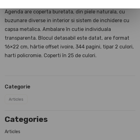
Agenda are coperta buretata, din piele naturala, cu
buzunare diverse in interior si sistem de inchidere cu
capsa metalica. Ambalare în cutie individuala
transparenta. Blocul detasabil este datat, are format
16×22 cm, hârtie offset ivoire, 344 pagini, tipar 2 culori,
harti policromie. Coperti în 25 de culori.
Categorie
Articles
Categories
Articles