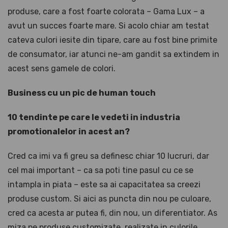
produse, care a fost foarte colorata – Gama Lux – a
avut un succes foarte mare. Si acolo chiar am testat
cateva culori iesite din tipare, care au fost bine primite
de consumator, iar atunci ne-am gandit sa extindem in
acest sens gamele de colori.
Business cu un pic de human touch
10 tendinte pe care le vedeti in industria
promotionalelor in acest an?
Cred ca imi va fi greu sa definesc chiar 10 lucruri, dar
cel mai important – ca sa poti tine pasul cu ce se
intampla in piata – este sa ai capacitatea sa creezi
produse custom. Si aici as puncta din nou pe culoare,
cred ca acesta ar putea fi, din nou, un diferentiator. As
miza pe produse customizate, realizate in culorile