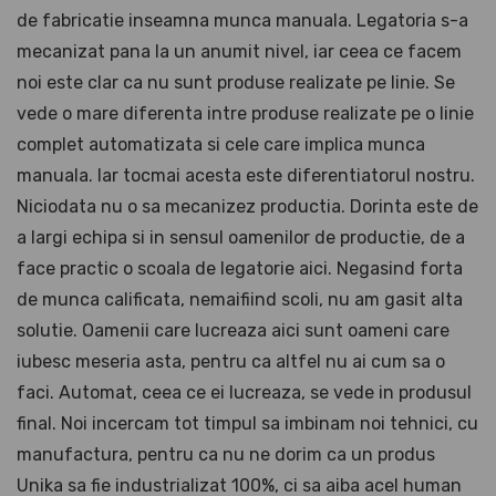
de fabricatie inseamna munca manuala. Legatoria s-a
mecanizat pana la un anumit nivel, iar ceea ce facem
noi este clar ca nu sunt produse realizate pe linie. Se
vede o mare diferenta intre produse realizate pe o linie
complet automatizata si cele care implica munca
manuala. Iar tocmai acesta este diferentiatorul nostru.
Niciodata nu o sa mecanizez productia. Dorinta este de
a largi echipa si in sensul oamenilor de productie, de a
face practic o scoala de legatorie aici. Negasind forta
de munca calificata, nemaifiind scoli, nu am gasit alta
solutie. Oamenii care lucreaza aici sunt oameni care
iubesc meseria asta, pentru ca altfel nu ai cum sa o
faci. Automat, ceea ce ei lucreaza, se vede in produsul
final. Noi incercam tot timpul sa imbinam noi tehnici, cu
manufactura, pentru ca nu ne dorim ca un produs
Unika sa fie industrializat 100%, ci sa aiba acel human