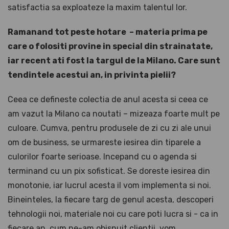
satisfactia sa exploateze la maxim talentul lor.
Ramanand tot peste hotare – materia prima pe
care o folositi provine in special din strainatate,
iar recent ati fost la targul de la Milano. Care sunt
tendintele acestui an, in privinta pielii?
Ceea ce defineste colectia de anul acesta si ceea ce
am vazut la Milano ca noutati – mizeaza foarte mult pe
culoare. Cumva, pentru produsele de zi cu zi ale unui
om de business, se urmareste iesirea din tiparele a
culorilor foarte serioase. Incepand cu o agenda si
terminand cu un pix sofisticat. Se doreste iesirea din
monotonie, iar lucrul acesta il vom implementa si noi.
Bineinteles, la fiecare targ de genul acesta, descoperi
tehnologii noi, materiale noi cu care poti lucra si - ca in
fiecare an, cum ne-am obisnuit clientii, vom