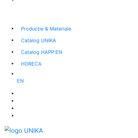
Cel mai mare producător român
de agende și
promoționale
Producție & Materiale
Catalog UNIKA
Catalog HAPP:EN
HORECA
EN