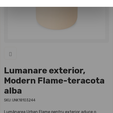
Lumanare exterior,
Modern Flame-teracota
alba
SKU: UNK18103244
Lumânarea Urban Flame pentru exterior aduce o