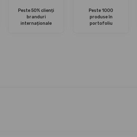
Peste 50% clienți
Peste 1000
branduri
produse în
internaționale
portofoliu