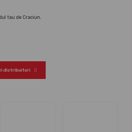
dul tau de Craciun.
cm (D)
 distribuitori