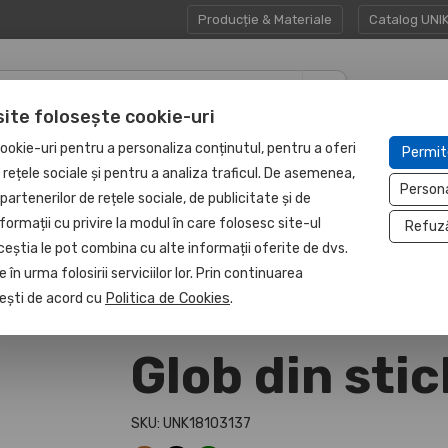
Producție & Materiale
Catalog UNI
site folosește cookie-uri
CADOURI
UNITATE
ookie-uri pentru a personaliza conținutul, pentru a oferi
Permit
HAPP:EN
CORPORATE
PROTEJATĂ
e rețele sociale și pentru a analiza traficul. De asemenea,
Person
partenerilor de rețele sociale, de publicitate și de
formații cu privire la modul în care folosesc site-ul
Refuz
ceștia le pot combina cu alte informații oferite de dvs.
 în urma folosirii serviciilor lor. Prin continuarea
, ești de acord cu
Politica de Cookies
.
Glob din stic
SKU: UNK18103137