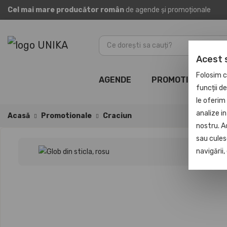
Cel mai mare producător român
de agende și promoționale
Acest 
Folosim c
AGENDE
PROMOTIONALE
funcții d
le oferim 
analize in
Acasă
Promotionale
Craciun
nostru. A
sau culese
navigării