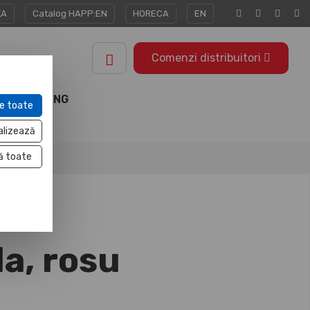
KA
Catalog HAPP:EN
HORECA
EN
Comenzi distribuitori
MARKETING
e toate
TOOLS
alizează
ă toate
la, rosu