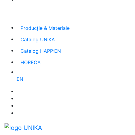
Cel mai mare producător român
de agende și
promoționale
Producție & Materiale
Catalog UNIKA
Catalog HAPP:EN
HORECA
EN