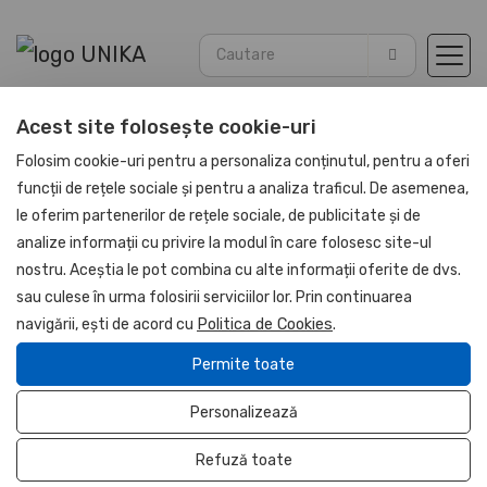
Acest site folosește cookie-uri
Acasă
Agende
Agende Piele PU 2026
Folosim cookie-uri pentru a personaliza conținutul, pentru a oferi
funcții de rețele sociale și pentru a analiza traficul. De asemenea,
le oferim partenerilor de rețele sociale, de publicitate și de
NOU
analize informații cu privire la modul în care folosesc site-ul
UNIKA
nostru. Aceștia le pot combina cu alte informații oferite de dvs.
sau culese în urma folosirii serviciilor lor. Prin continuarea
navigării, ești de acord cu
Politica de Cookies
.
Permite toate
Personalizează
Refuză toate