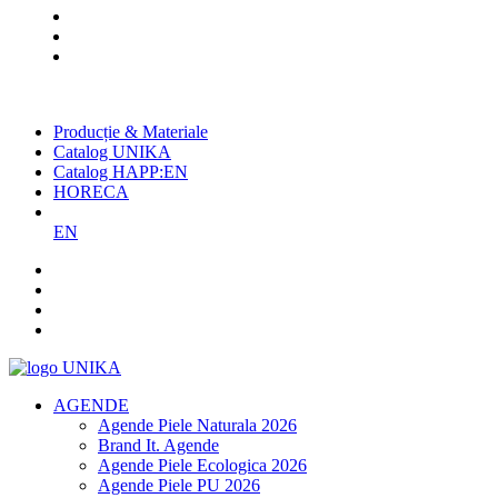
Cel mai mare producător român
de agende și promoționale
Producție & Materiale
Catalog UNIKA
Catalog HAPP:EN
HORECA
EN
AGENDE
Agende Piele Naturala 2026
Brand It. Agende
Agende Piele Ecologica 2026
Agende Piele PU 2026