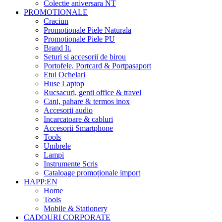
Colectie aniversara NT
PROMOTIONALE
Craciun
Promotionale Piele Naturala
Promotionale Piele PU
Brand It.
Seturi si accesorii de birou
Portofele, Portcard & Portpasaport
Etui Ochelari
Huse Laptop
Rucsacuri, genti office & travel
Cani, pahare & termos inox
Accesorii audio
Incarcatoare & cabluri
Accesorii Smartphone
Tools
Umbrele
Lampi
Instrumente Scris
Cataloage promoționale import
HAPP:EN
Home
Tools
Mobile & Stationery
CADOURI CORPORATE