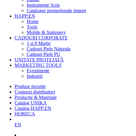
Instrumente Scris
Cataloage promoționale import
HAPP:EN
Home
Tools
Mobile & Stationery
CADOURI CORPORATE
1 si 8 Martie
Cadouri Piele Naturala
Cadouri Piele PU
UNITATE PROTEJATĂ
MARKETING TOOLS
Evenimente
Industrii
Produse favorite
Comenzi distribuitori
Producție & Materiale
Catalog UNIKA
Catalog HAPP:EN
HORECA
EN