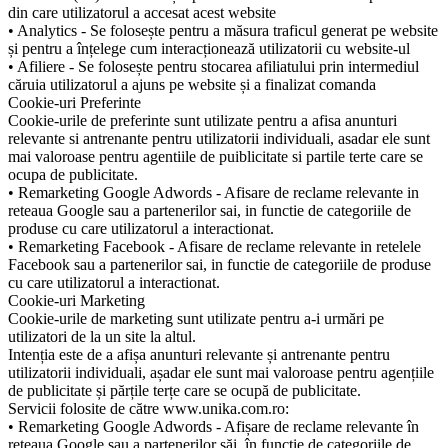
din care utilizatorul a accesat acest website
• Analytics - Se folosește pentru a măsura traficul generat pe website
și pentru a înțelege cum interacționează utilizatorii cu website-ul
• Afiliere - Se folosește pentru stocarea afiliatului prin intermediul
căruia utilizatorul a ajuns pe website și a finalizat comanda
Cookie-uri Preferinte
Cookie-urile de preferinte sunt utilizate pentru a afisa anunturi
relevante si antrenante pentru utilizatorii individuali, asadar ele sunt
mai valoroase pentru agentiile de puiblicitate si partile terte care se
ocupa de publicitate.
• Remarketing Google Adwords - Afisare de reclame relevante in
reteaua Google sau a partenerilor sai, in functie de categoriile de
produse cu care utilizatorul a interactionat.
• Remarketing Facebook - Afisare de reclame relevante in retelele
Facebook sau a partenerilor sai, in functie de categoriile de produse
cu care utilizatorul a interactionat.
Cookie-uri Marketing
Cookie-urile de marketing sunt utilizate pentru a-i urmări pe
utilizatori de la un site la altul.
Intenția este de a afișa anunturi relevante și antrenante pentru
utilizatorii individuali, așadar ele sunt mai valoroase pentru agențiile
de publicitate și părțile terțe care se ocupă de publicitate.
Servicii folosite de către www.unika.com.ro:
• Remarketing Google Adwords - Afișare de reclame relevante în
rețeaua Google sau a partenerilor săi, în funcție de categoriile de