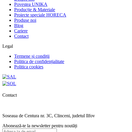
Povestea UNIKA
Producție & Materiale
Proiecte speciale HORECA
Produse noi
Blog
Cariere
Contact
Legal
Termene și condiții
Politica de confidențialitate
Politica cookies
Contact
0727.406.794
office@unika.com.ro
Soseaua de Centura nr. 3C, Clinceni, judetul Ilfov
Abonează-te la newsletter pentru noutăți