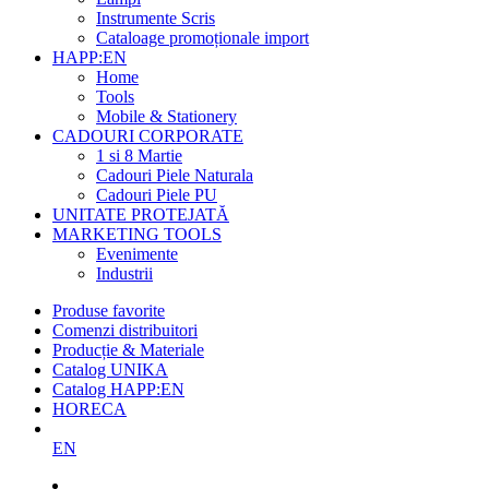
Instrumente Scris
Cataloage promoționale import
HAPP:EN
Home
Tools
Mobile & Stationery
CADOURI CORPORATE
1 si 8 Martie
Cadouri Piele Naturala
Cadouri Piele PU
UNITATE PROTEJATĂ
MARKETING TOOLS
Evenimente
Industrii
Produse favorite
Comenzi distribuitori
Producție & Materiale
Catalog UNIKA
Catalog HAPP:EN
HORECA
EN