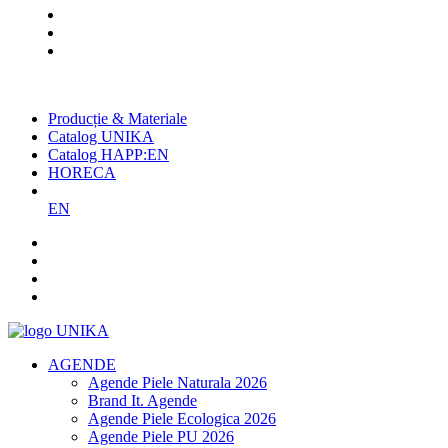
Cel mai mare producător român
de agende și promoționale
Producție & Materiale
Catalog UNIKA
Catalog HAPP:EN
HORECA
EN
AGENDE
Agende Piele Naturala 2026
Brand It. Agende
Agende Piele Ecologica 2026
Agende Piele PU 2026