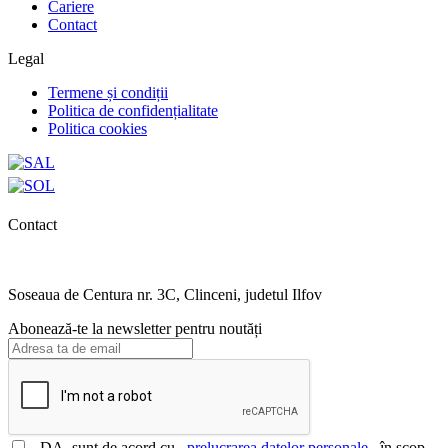
Cariere
Contact
Legal
Termene și condiții
Politica de confidențialitate
Politica cookies
Contact
0727.406.794
office@unika.com.ro
Soseaua de Centura nr. 3C, Clinceni, judetul Ilfov
Abonează-te la newsletter pentru noutăți
DA, sunt de acord cu
prelucrarea datelor personale
în scop