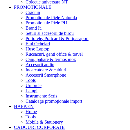
Colectie aniversara NT
PROMOTIONALE
Craciun
Promotionale Piele Naturala
Promotionale Piele PU
Brand It.
Seturi si accesorii de birou
Portofele, Portcard & Portpasaport
Etui Ochelari
Huse Laptop
Rucsacuri, genti office & travel
Cani, pahare & termos inox
Accesorii audio
Incarcatoare & cabluri
Accesorii Smartphone
Tools
Umbrele
Lampi
Instrumente Scris
Cataloage promoționale import
HAPP:EN
Home
Tools
Mobile & Stationery
CADOURI CORPORATE