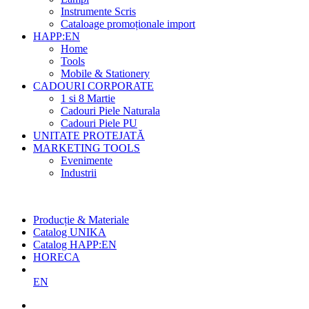
Instrumente Scris
Cataloage promoționale import
HAPP:EN
Home
Tools
Mobile & Stationery
CADOURI CORPORATE
1 si 8 Martie
Cadouri Piele Naturala
Cadouri Piele PU
UNITATE PROTEJATĂ
MARKETING TOOLS
Evenimente
Industrii
Cel mai mare producător român
de agende și promoționale
Producție & Materiale
Catalog UNIKA
Catalog HAPP:EN
HORECA
EN