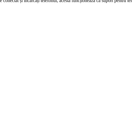
e conectat și încărcați telefonul, acesta funcționează ca suport pentru te