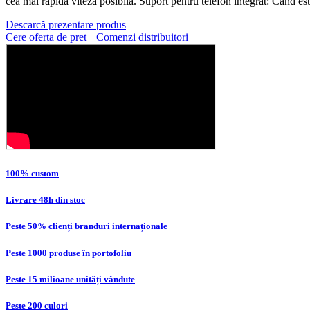
cea mai rapidă viteză posibilă. Suport pentru telefon integrat: Când est
Descarcă prezentare produs
Cere oferta de pret
Comenzi distribuitori
100% custom
Livrare 48h din stoc
Peste 50% clienți branduri internaționale
Peste 1000 produse în portofoliu
Peste 15 milioane unități vândute
Peste 200 culori