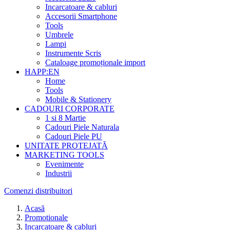
Incarcatoare & cabluri
Accesorii Smartphone
Tools
Umbrele
Lampi
Instrumente Scris
Cataloage promoționale import
HAPP:EN
Home
Tools
Mobile & Stationery
CADOURI CORPORATE
1 si 8 Martie
Cadouri Piele Naturala
Cadouri Piele PU
UNITATE PROTEJATĂ
MARKETING TOOLS
Evenimente
Industrii
Comenzi distribuitori
Acasă
Promotionale
Incarcatoare & cabluri