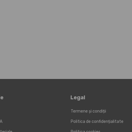
le
Legal
Termene și condiții
KA
Politica de confidențialitate
teriale
Politica cookies