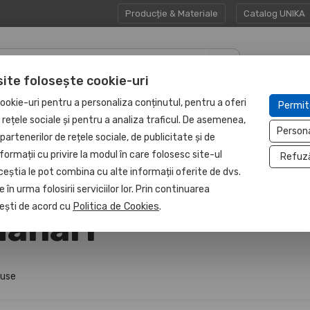
Producție & Materiale
Catalog UNIKA
site folosește cookie-uri
CADOURI
UNITATE
ookie-uri pentru a personaliza conținutul, pentru a oferi
Permit
HAPP:EN
CORPORATE
PROTEJATĂ
e rețele sociale și pentru a analiza traficul. De asemenea,
Person
partenerilor de rețele sociale, de publicitate și de
formații cu privire la modul în care folosesc site-ul
Refuz
ceștia le pot combina cu alte informații oferite de dvs.
 în urma folosirii serviciilor lor. Prin continuarea
, ești de acord cu
Politica de Cookies
.
anari
duse