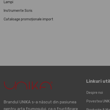
Lampi
Instrumente Scris
Cataloage promoționale import
Linkuri uti
Despre noi
Povestea UNI
Brandul UNIKA s-a născut din pasiunea
pentru arta frumosului, ca o fructificare
Producție & Ma