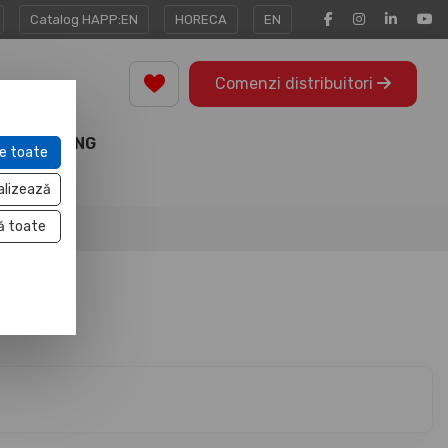
Catalog HAPP:EN
HORECA
EN
Comenzi distribuitori
MARKETING
e toate
TOOLS
alizează
ă toate