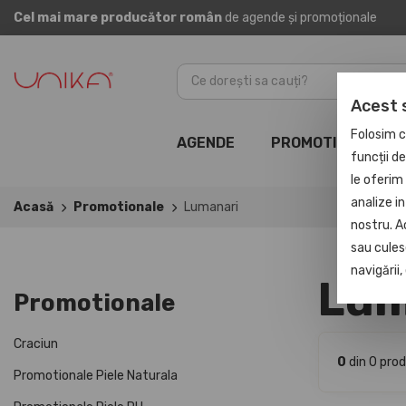
Cel mai mare producător român
de agende și promoționale
Acest 
Folosim c
AGENDE
PROMOTIONALE
funcții d
le oferim 
analize in
Acasă
Promotionale
Lumanari
nostru. A
sau culese
navigării
Lum
Promotionale
Craciun
0
din 0 pro
Promotionale Piele Naturala