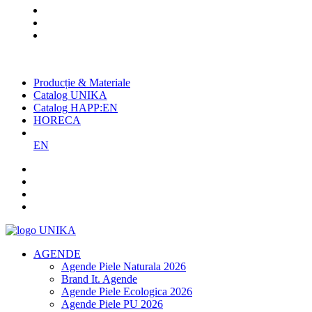
Cel mai mare producător român
de agende și promoționale
Producție & Materiale
Catalog UNIKA
Catalog HAPP:EN
HORECA
EN
AGENDE
Agende Piele Naturala 2026
Brand It. Agende
Agende Piele Ecologica 2026
Agende Piele PU 2026