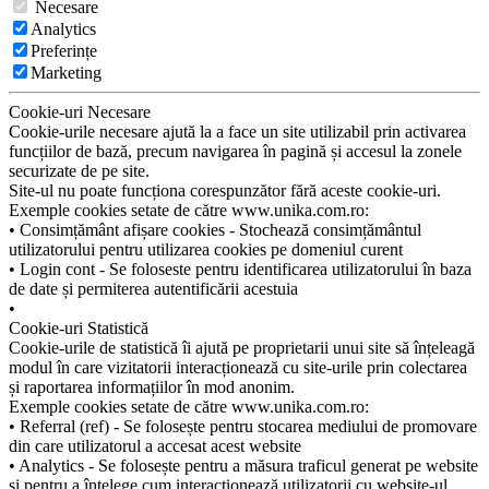
Necesare
Analytics
Preferințe
Marketing
Cookie-uri Necesare
Cookie-urile necesare ajută la a face un site utilizabil prin activarea
funcțiilor de bază, precum navigarea în pagină și accesul la zonele
securizate de pe site.
Site-ul nu poate funcționa corespunzător fără aceste cookie-uri.
Exemple cookies setate de către www.unika.com.ro:
• Consimțământ afișare cookies - Stochează consimțământul
utilizatorului pentru utilizarea cookies pe domeniul curent
• Login cont - Se foloseste pentru identificarea utilizatorului în baza
de date și permiterea autentificării acestuia
•
Cookie-uri Statistică
Cookie-urile de statistică îi ajută pe proprietarii unui site să înțeleagă
modul în care vizitatorii interacționează cu site-urile prin colectarea
și raportarea informațiilor în mod anonim.
Exemple cookies setate de către www.unika.com.ro:
• Referral (ref) - Se folosește pentru stocarea mediului de promovare
din care utilizatorul a accesat acest website
• Analytics - Se folosește pentru a măsura traficul generat pe website
și pentru a înțelege cum interacționează utilizatorii cu website-ul