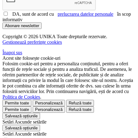
DA, sunt de acord cu
prelucrarea datelor personale
în scop
informativ
Abonare newsletter
Copyright © 2026 UNIKA Toate drepturile rezervate.
Gestionează preferințe cookies
Înapoi sus
Acest site folosește cookie-uri
Folosim cookie-uri pentru a personaliza conținutul, pentru a oferi
funcții de rețele sociale și pentru a analiza traficul. De asemenea, le
oferim partenerilor de rețele sociale, de publicitate și de analize
informații cu privire la modul în care folosesc site-ul nostru. Aceștia
le pot combina cu alte informații oferite de dvs. sau culese în urma
folosirii serviciilor lor. Prin continuarea navigării, ești de acord cu
Politica de Cookies
.
Permite toate
Personalizează
Refuză toate
Permite toate
Personalizează
Refuză toate
Salvează opțiunile
Setări
Ascunde
setările
Salvează opțiunile
Setări
Ascunde
setările