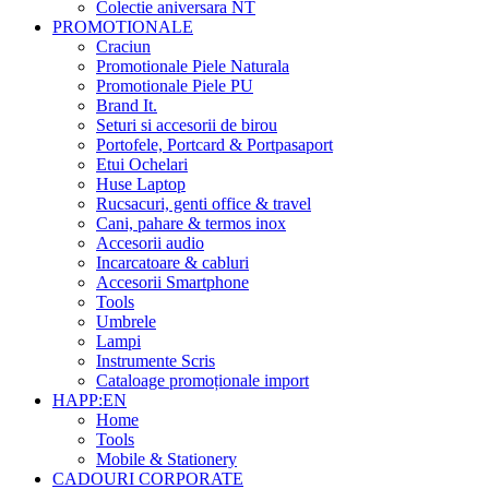
Colectie aniversara NT
PROMOTIONALE
Craciun
Promotionale Piele Naturala
Promotionale Piele PU
Brand It.
Seturi si accesorii de birou
Portofele, Portcard & Portpasaport
Etui Ochelari
Huse Laptop
Rucsacuri, genti office & travel
Cani, pahare & termos inox
Accesorii audio
Incarcatoare & cabluri
Accesorii Smartphone
Tools
Umbrele
Lampi
Instrumente Scris
Cataloage promoționale import
HAPP:EN
Home
Tools
Mobile & Stationery
CADOURI CORPORATE