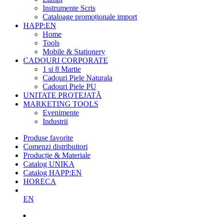
Instrumente Scris
Cataloage promoționale import
HAPP:EN
Home
Tools
Mobile & Stationery
CADOURI CORPORATE
1 si 8 Martie
Cadouri Piele Naturala
Cadouri Piele PU
UNITATE PROTEJATĂ
MARKETING TOOLS
Evenimente
Industrii
Produse favorite
Comenzi distribuitori
Producție & Materiale
Catalog UNIKA
Catalog HAPP:EN
HORECA
EN