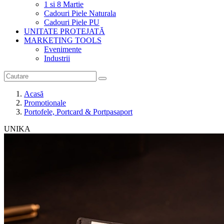
1 si 8 Martie
Cadouri Piele Naturala
Cadouri Piele PU
UNITATE PROTEJATĂ
MARKETING TOOLS
Evenimente
Industrii
Acasă
Promotionale
Portofele, Portcard & Portpasaport
UNIKA