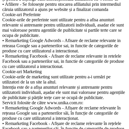
• Afiliere - Se folosește pentru stocarea afiliatului prin intermediul
căruia utilizatorul a ajuns pe website și a finalizat comanda
Cookie-uri Preferinte
Cookie-urile de preferinte sunt utilizate pentru a afisa anunturi
relevante si antrenante pentru utilizatorii individuali, asadar ele sunt
mai valoroase pentru agentiile de puiblicitate si partile terte care se
ocupa de publicitate.
• Remarketing Google Adwords - Afisare de reclame relevante in
reteaua Google sau a partenerilor sai, in functie de categoriile de
produse cu care utilizatorul a interactionat.
• Remarketing Facebook - Afisare de reclame relevante in retelele
Facebook sau a partenerilor sai, in functie de categoriile de produse
cu care utilizatorul a interactionat.
Cookie-uri Marketing
Cookie-urile de marketing sunt utilizate pentru a-i urmări pe
utilizatori de la un site la altul.
Intenția este de a afișa anunturi relevante și antrenante pentru
utilizatorii individuali, așadar ele sunt mai valoroase pentru agențiile
de publicitate și părțile terțe care se ocupă de publicitate.
Servicii folosite de către www.unika.com.ro:
• Remarketing Google Adwords - Afișare de reclame relevante în
rețeaua Google sau a partenerilor săi, în funcție de categoriile de
produse cu care utilizatorul a interacționat.
• Remarketing Facebook - Afișare de reclame relevante în rețelele
Facebook sau a partenerilor săi, în funcție de categoriile de produse