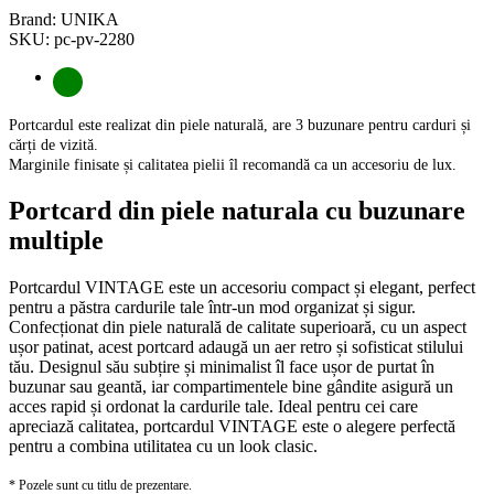
Brand: UNIKA
SKU: pc-pv-2280
Portcardul este realizat din piele naturală, are 3 buzunare pentru carduri și
cărți de vizită.
Marginile finisate și calitatea pielii îl recomandă ca un accesoriu de lux.
Portcard din piele naturala cu buzunare
multiple
Portcardul VINTAGE este un accesoriu compact și elegant, perfect
pentru a păstra cardurile tale într-un mod organizat și sigur.
Confecționat din piele naturală de calitate superioară, cu un aspect
ușor patinat, acest portcard adaugă un aer retro și sofisticat stilului
tău. Designul său subțire și minimalist îl face ușor de purtat în
buzunar sau geantă, iar compartimentele bine gândite asigură un
acces rapid și ordonat la cardurile tale. Ideal pentru cei care
apreciază calitatea, portcardul VINTAGE este o alegere perfectă
pentru a combina utilitatea cu un look clasic.
* Pozele sunt cu titlu de prezentare.