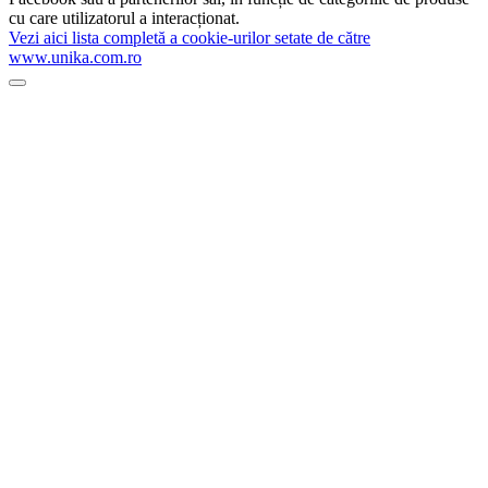
cu care utilizatorul a interacționat.
Vezi aici lista completă a cookie-urilor setate de către
www.unika.com.ro