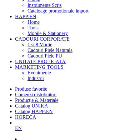
Instrumente Scris
Cataloage promoționale import
HAPP:EN
Home
Tools
Mobile & Stationery
CADOURI CORPORATE
1 si 8 Martie
Cadouri Piele Naturala
Cadouri Piele PU
UNITATE PROTEJATĂ
MARKETING TOOLS
Evenimente
Industrii
Produse favorite
Comenzi distribuitori
Producție & Materiale
Catalog UNIKA
Catalog HAPP:EN
HORECA
EN