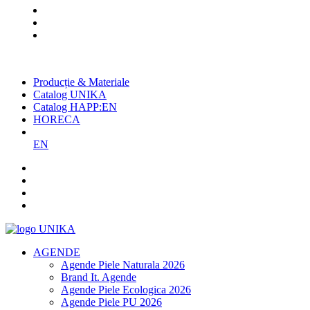
Cel mai mare producător român
de agende și promoționale
Producție & Materiale
Catalog UNIKA
Catalog HAPP:EN
HORECA
EN
AGENDE
Agende Piele Naturala 2026
Brand It. Agende
Agende Piele Ecologica 2026
Agende Piele PU 2026