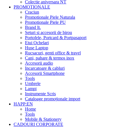
Colectie aniversara NT
PROMOTIONALE
Craciun
Promotionale Piele Naturala
Promotionale Piele PU
Brand It.
Seturi si accesorii de birou
Portofele, Portcard & Portpasaport
Etui Ochelari
Huse Laptop
Rucsacuri, genti office & travel
Cani, pahare & termos inox
Accesorii audio
Incarcatoare & cabluri
Accesorii Smartphone
Tools
Umbrele
Lampi
Instrumente Scris
Cataloage promoționale import
HAPP:EN
Home
Tools
Mobile & Stationery
CADOURI CORPORATE