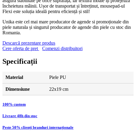
asigură stabilitate pe orice suprafață, iar textura moale îți protejează
încheietura mâinii. Ușor de transportat și întreținut, mousepad-ul
Flexi este soluția ideală pentru eficiență și stil!
Unika este cel mai mare producator de agende si promoționale din
piele naturala și singurul producator de agende din piele cu stoc din
Romania.
Descarcă prezentare produs
Cere oferta de pret
Comenzi distribuitori
Specificații
Material
Piele PU
Dimensiune
22x19 cm
100% custom
Livrare 48h din stoc
Peste 50% clienți branduri internaționale