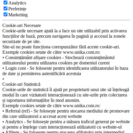
Analytics
Preferințe
Marketing
Cookie-uri Necesare
Cookie-urile necesare ajută la a face un site utilizabil prin activarea
funcțiilor de bază, precum navigarea în pagină și accesul la zonele
securizate de pe site.
Site-ul nu poate funcționa corespunzător fără aceste cookie-uri.
Exemple cookies setate de către www.unika.com.ro:
• Consimțământ afișare cookies - Stochează consimțământul
utilizatorului pentru utilizarea cookies pe domeniul curent
• Login cont - Se foloseste pentru identificarea utilizatorului în baza
de date și permiterea autentificării acestuia
•
Cookie-uri Statistică
Cookie-urile de statistică îi ajută pe proprietarii unui site să înțeleagă
modul în care vizitatorii interacționează cu site-urile prin colectarea
și raportarea informațiilor în mod anonim.
Exemple cookies setate de către www.unika.com.ro:
• Referral (ref) - Se folosește pentru stocarea mediului de promovare
din care utilizatorul a accesat acest website
• Analytics - Se folosește pentru a măsura traficul generat pe website
și pentru a înțelege cum interacționează utilizatorii cu website-ul
• Afiliere - Se folosește pentru stocarea afiliatului prin intermediul