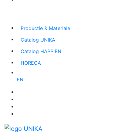
Cel mai mare producător român
de agende și
promoționale
Producție & Materiale
Catalog UNIKA
Catalog HAPP:EN
HORECA
EN