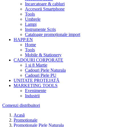
Incarcatoare & cabluri
Accesorii Smartphone
Tools
Umbrele
Lampi
Instrumente Scris
Cataloage promoționale import
HAPP:EN
Home
Tools
Mobile & Stationery
CADOURI CORPORATE
1 si 8 Martie
Cadouri Piele Naturala
Cadouri Piele PU
UNITATE PROTEJATĂ
MARKETING TOOLS
Evenimente
Industrii
Comenzi distribuitori
Acasă
Promotionale
Promotionale Piele Naturala