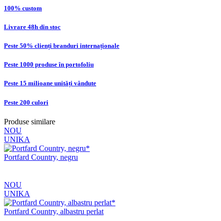
100% custom
Livrare 48h din stoc
Peste 50% clienți branduri internaționale
Peste 1000 produse în portofoliu
Peste 15 milioane unități vândute
Peste 200 culori
Produse similare
NOU
UNIKA
Portfard Country, negru
NOU
UNIKA
Portfard Country, albastru perlat