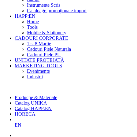
Instrumente Scris
Cataloage promoționale import
HAPP:EN
Home
Tools
Mobile & Stationery
CADOURI CORPORATE
1 si 8 Martie
Cadouri Piele Naturala
Cadouri Piele PU
UNITATE PROTEJATĂ
MARKETING TOOLS
Evenimente
Industrii
Cel mai mare producător român
de agende și promoționale
Producție & Materiale
Catalog UNIKA
Catalog HAPP:EN
HORECA
EN