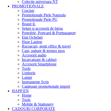
Colectie aniversara NT
PROMOTIONALE
Craciun
Promotionale Piele Naturala
Promotionale Piele PU
Brand It.
Seturi si accesorii de birou
Portofele, Portcard & Portpasaport
Etui Ochelari
Huse Laptop
Rucsacuri, genti office & travel
Cani, pahare & termos inox
Accesorii audio
Incarcatoare & cabluri
Accesorii Smartphone
Tools
Umbrele
Lampi
Instrumente Scris
Cataloage promoționale import
HAPP:EN
Home
Tools
Mobile & Stationery
CADOURI CORPORATE