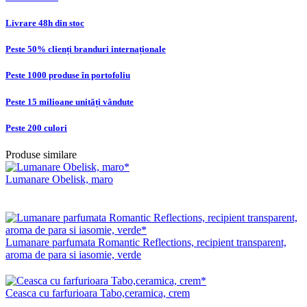
Livrare 48h din stoc
Peste 50% clienți branduri internaționale
Peste 1000 produse în portofoliu
Peste 15 milioane unități vândute
Peste 200 culori
Produse similare
Lumanare Obelisk, maro
Lumanare parfumata Romantic Reflections, recipient transparent,
aroma de para si iasomie, verde
Ceasca cu farfurioara Tabo,ceramica, crem