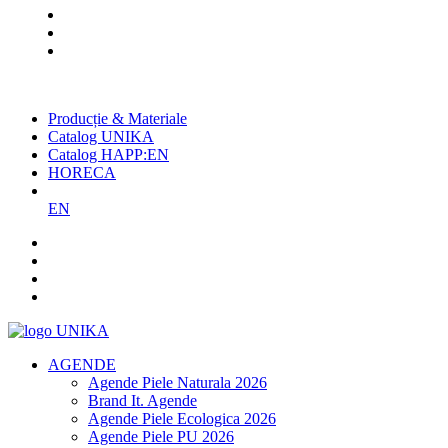
Cel mai mare producător român
de agende și promoționale
Producție & Materiale
Catalog UNIKA
Catalog HAPP:EN
HORECA
EN
AGENDE
Agende Piele Naturala 2026
Brand It. Agende
Agende Piele Ecologica 2026
Agende Piele PU 2026