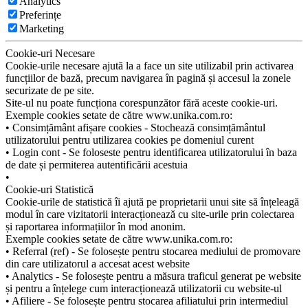
Analytics
Preferințe
Marketing
Cookie-uri Necesare
Cookie-urile necesare ajută la a face un site utilizabil prin activarea
funcțiilor de bază, precum navigarea în pagină și accesul la zonele
securizate de pe site.
Site-ul nu poate funcționa corespunzător fără aceste cookie-uri.
Exemple cookies setate de către www.unika.com.ro:
• Consimțământ afișare cookies - Stochează consimțământul
utilizatorului pentru utilizarea cookies pe domeniul curent
• Login cont - Se foloseste pentru identificarea utilizatorului în baza
de date și permiterea autentificării acestuia
•
Cookie-uri Statistică
Cookie-urile de statistică îi ajută pe proprietarii unui site să înțeleagă
modul în care vizitatorii interacționează cu site-urile prin colectarea
și raportarea informațiilor în mod anonim.
Exemple cookies setate de către www.unika.com.ro:
• Referral (ref) - Se folosește pentru stocarea mediului de promovare
din care utilizatorul a accesat acest website
• Analytics - Se folosește pentru a măsura traficul generat pe website
și pentru a înțelege cum interacționează utilizatorii cu website-ul
• Afiliere - Se folosește pentru stocarea afiliatului prin intermediul