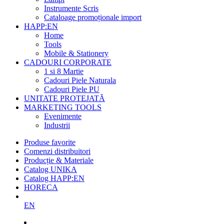
Instrumente Scris
Cataloage promoționale import
HAPP:EN
Home
Tools
Mobile & Stationery
CADOURI CORPORATE
1 si 8 Martie
Cadouri Piele Naturala
Cadouri Piele PU
UNITATE PROTEJATĂ
MARKETING TOOLS
Evenimente
Industrii
Produse favorite
Comenzi distribuitori
Producție & Materiale
Catalog UNIKA
Catalog HAPP:EN
HORECA
EN