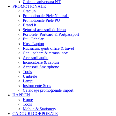
Colectie aniversara NT
PROMOTIONALE
Craciun
Promotionale Piele Naturala
Promotionale Piele PU
Brand It.
Seturi si accesorii de birou
Portofele, Portcard & Portpasaport
Etui Ochelari
Huse Laptop
Rucsacuri, genti office & travel
Cani, pahare & termos inox
Accesorii audio
Incarcatoare & cabluri
Accesorii Smartphone
Tools
Umbrele
Lampi
Instrumente Scris
Cataloage promoționale import
HAPP:EN
Home
Tools
Mobile & Stationery
CADOURI CORPORATE