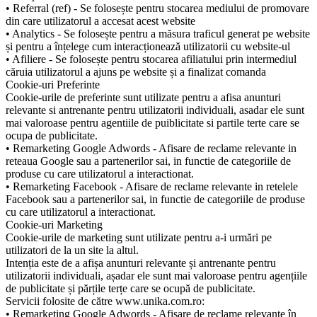
• Referral (ref) - Se folosește pentru stocarea mediului de promovare
din care utilizatorul a accesat acest website
• Analytics - Se folosește pentru a măsura traficul generat pe website
și pentru a înțelege cum interacționează utilizatorii cu website-ul
• Afiliere - Se folosește pentru stocarea afiliatului prin intermediul
căruia utilizatorul a ajuns pe website și a finalizat comanda
Cookie-uri Preferinte
Cookie-urile de preferinte sunt utilizate pentru a afisa anunturi
relevante si antrenante pentru utilizatorii individuali, asadar ele sunt
mai valoroase pentru agentiile de puiblicitate si partile terte care se
ocupa de publicitate.
• Remarketing Google Adwords - Afisare de reclame relevante in
reteaua Google sau a partenerilor sai, in functie de categoriile de
produse cu care utilizatorul a interactionat.
• Remarketing Facebook - Afisare de reclame relevante in retelele
Facebook sau a partenerilor sai, in functie de categoriile de produse
cu care utilizatorul a interactionat.
Cookie-uri Marketing
Cookie-urile de marketing sunt utilizate pentru a-i urmări pe
utilizatori de la un site la altul.
Intenția este de a afișa anunturi relevante și antrenante pentru
utilizatorii individuali, așadar ele sunt mai valoroase pentru agențiile
de publicitate și părțile terțe care se ocupă de publicitate.
Servicii folosite de către www.unika.com.ro:
• Remarketing Google Adwords - Afișare de reclame relevante în