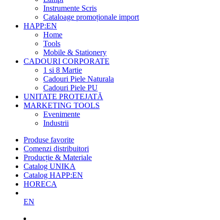
Instrumente Scris
Cataloage promoționale import
HAPP:EN
Home
Tools
Mobile & Stationery
CADOURI CORPORATE
1 si 8 Martie
Cadouri Piele Naturala
Cadouri Piele PU
UNITATE PROTEJATĂ
MARKETING TOOLS
Evenimente
Industrii
Produse favorite
Comenzi distribuitori
Producție & Materiale
Catalog UNIKA
Catalog HAPP:EN
HORECA
EN