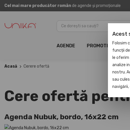
Cel mai mare producător român
de agende și promoționale
Acest 
Folosim c
AGENDE
PROMOTIONALE
funcții d
le oferim 
analize in
Acasă
Cerere ofertă
nostru. A
sau culese
navigării
Cere ofertă pent
Agenda Nubuk, bordo, 16x22 cm