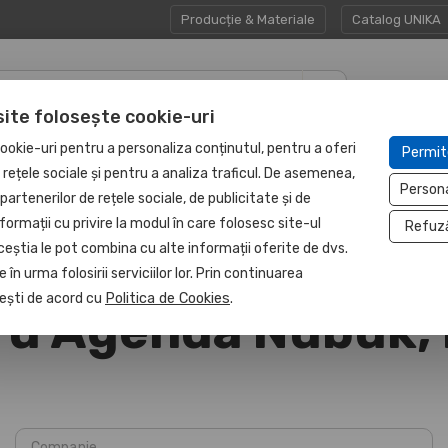
Producție & Materiale
Catalog UNIKA
site folosește cookie-uri
CADOURI
UNITATE
ookie-uri pentru a personaliza conținutul, pentru a oferi
Permit
HAPP:EN
CORPORATE
PROTEJATĂ
e rețele sociale și pentru a analiza traficul. De asemenea,
Person
partenerilor de rețele sociale, de publicitate și de
formații cu privire la modul în care folosesc site-ul
Refuz
ceștia le pot combina cu alte informații oferite de dvs.
 în urma folosirii serviciilor lor. Prin continuarea
, ești de acord cu
Politica de Cookies
.
ru Agenda Nubuk,