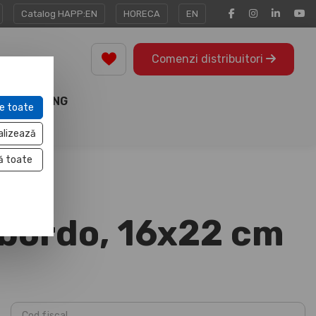
Catalog HAPP:EN
HORECA
EN
Comenzi distribuitori
MARKETING
e toate
TOOLS
alizează
ă toate
 bordo, 16x22 cm