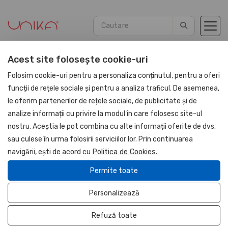
Acest site folosește cookie-uri
Acasă
Promotionale
Craciun
Folosim cookie-uri pentru a personaliza conținutul, pentru a oferi
funcții de rețele sociale și pentru a analiza traficul. De asemenea,
le oferim partenerilor de rețele sociale, de publicitate și de
analize informații cu privire la modul în care folosesc site-ul
nostru. Aceștia le pot combina cu alte informații oferite de dvs.
sau culese în urma folosirii serviciilor lor. Prin continuarea
navigării, ești de acord cu
Politica de Cookies
.
Permite toate
Casuta ornament din
Personalizează
lemn si fetru
Refuză toate