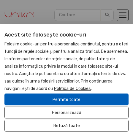
Acest site folosește cookie-uri
Acasă
HAPP:EN
Home
Folosim cookie-uri pentru a personaliza conținutul, pentru a oferi
funcții de rețele sociale și pentru a analiza traficul. De asemenea,
le oferim partenerilor de rețele sociale, de publicitate și de
analize informații cu privire la modul în care folosesc site-ul
nostru. Aceștia le pot combina cu alte informații oferite de dvs.
sau culese în urma folosirii serviciilor lor. Prin continuarea
navigării, ești de acord cu
Politica de Cookies
.
Permite toate
Personalizează
Cana Racco, ceramica,
albastru
Refuză toate