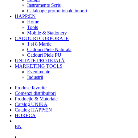
Instrumente Scris
Cataloage promoționale import
HAPP:EN
Home
Tools
Mobile & Stationery
CADOURI CORPORATE
1 si 8 Martie
Cadouri Piele Naturala
Cadouri Piele PU
UNITATE PROTEJATĂ
MARKETING TOOLS
Evenimente
Industrii
Produse favorite
Comenzi distribuitori
Producție & Materiale
Catalog UNIKA
Catalog HAPP:EN
HORECA
EN