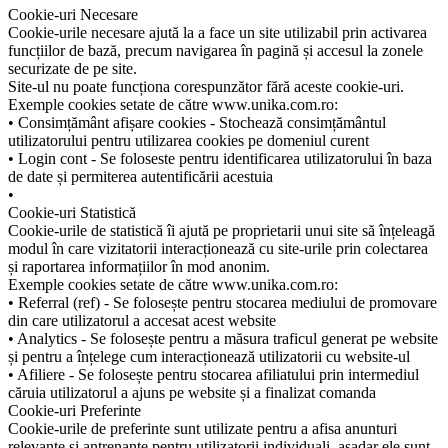
Cookie-uri Necesare
Cookie-urile necesare ajută la a face un site utilizabil prin activarea
funcțiilor de bază, precum navigarea în pagină și accesul la zonele
securizate de pe site.
Site-ul nu poate funcționa corespunzător fără aceste cookie-uri.
Exemple cookies setate de către www.unika.com.ro:
• Consimțământ afișare cookies - Stochează consimțământul
utilizatorului pentru utilizarea cookies pe domeniul curent
• Login cont - Se foloseste pentru identificarea utilizatorului în baza
de date și permiterea autentificării acestuia
•
Cookie-uri Statistică
Cookie-urile de statistică îi ajută pe proprietarii unui site să înțeleagă
modul în care vizitatorii interacționează cu site-urile prin colectarea
și raportarea informațiilor în mod anonim.
Exemple cookies setate de către www.unika.com.ro:
• Referral (ref) - Se folosește pentru stocarea mediului de promovare
din care utilizatorul a accesat acest website
• Analytics - Se folosește pentru a măsura traficul generat pe website
și pentru a înțelege cum interacționează utilizatorii cu website-ul
• Afiliere - Se folosește pentru stocarea afiliatului prin intermediul
căruia utilizatorul a ajuns pe website și a finalizat comanda
Cookie-uri Preferinte
Cookie-urile de preferinte sunt utilizate pentru a afisa anunturi
relevante si antrenante pentru utilizatorii individuali, asadar ele sunt