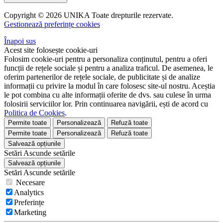
Copyright © 2026 UNIKA Toate drepturile rezervate.
Gestionează preferințe cookies
Înapoi sus
Acest site folosește cookie-uri
Folosim cookie-uri pentru a personaliza conținutul, pentru a oferi
funcții de rețele sociale și pentru a analiza traficul. De asemenea, le
oferim partenerilor de rețele sociale, de publicitate și de analize
informații cu privire la modul în care folosesc site-ul nostru. Aceștia
le pot combina cu alte informații oferite de dvs. sau culese în urma
folosirii serviciilor lor. Prin continuarea navigării, ești de acord cu
Politica de Cookies
.
Permite toate
Personalizează
Refuză toate
Permite toate
Personalizează
Refuză toate
Salvează opțiunile
Setări
Ascunde
setările
Salvează opțiunile
Setări
Ascunde
setările
Necesare
Analytics
Preferințe
Marketing