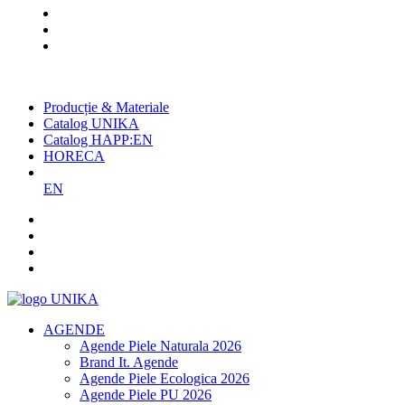
Cel mai mare producător român
de agende și promoționale
Producție & Materiale
Catalog UNIKA
Catalog HAPP:EN
HORECA
EN
AGENDE
Agende Piele Naturala 2026
Brand It. Agende
Agende Piele Ecologica 2026
Agende Piele PU 2026