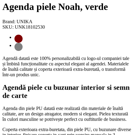
Agenda piele Noah, verde
Brand: UNIKA
SKU: UNK18102530
Agendă datată este 100% personalizabilă cu logo-ul companiei tale
și îmbină funcționalitate cu aspectul elegant al agendei. Materialele
de înaltă calitate și coperta exterioară extra-buretată, o transformă
într-un produs unic.
Agendă piele cu buzunar interior si semn
de carte
Agenda din piele PU datată este realizată din materiale de înaltă
calitate, are un design atragator, modern si elegant. Pielea texturată
în culori masculine se potrivește perfect cu ouftiturile de business.
Coperta exterioara extra-buretata, din piele PU, cu buzunare diverse
in interior, finisare coperta in cant prin vopsire manuala in 3