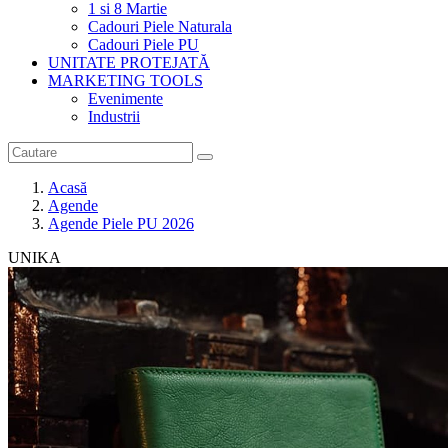
1 si 8 Martie
Cadouri Piele Naturala
Cadouri Piele PU
UNITATE PROTEJATĂ
MARKETING TOOLS
Evenimente
Industrii
Acasă
Agende
Agende Piele PU 2026
UNIKA