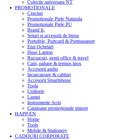
Colectie aniversara NT
PROMOTIONALE
Craciun
Promotionale Piele Naturala
Promotionale Piele PU
Brand It.
Seturi si accesorii de birou
Portofele, Portcard & Portpasaport
Etui Ochelari
Huse Laptop
Rucsacuri, genti office & travel
Cani, pahare & termos inox
Accesorii audio
Incarcatoare & cabluri
Accesorii Smartphone
Tools
Umbrele
Lampi
Instrumente Scris
Cataloage promoționale import
HAPP:EN
Home
Tools
Mobile & Stationery
CADOURI CORPORATE