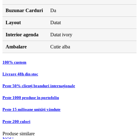
Buzunar Carduri
Da
Layout
Datat
Interior agenda
Datat ivory
Ambalare
Cutie alba
100% custom
Livrare 48h din stoc
Peste 50% clienți branduri internaționale
Peste 1000 produse în portofoliu
Peste 15 milioane unități vândute
Peste 200 culori
Produse similare