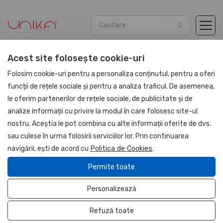
Acest site folosește cookie-uri
Acasă
Agende
Agende Piele PU 2026
Folosim cookie-uri pentru a personaliza conținutul, pentru a oferi
funcții de rețele sociale și pentru a analiza traficul. De asemenea,
le oferim partenerilor de rețele sociale, de publicitate și de
NOU
analize informații cu privire la modul în care folosesc site-ul
UNIKA
nostru. Aceștia le pot combina cu alte informații oferite de dvs.
sau culese în urma folosirii serviciilor lor. Prin continuarea
navigării, ești de acord cu
Politica de Cookies
.
Permite toate
Personalizează
Refuză toate