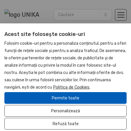
Acest site folosește cookie-uri
Acasă
Agende
Agende Piele PU 2026
Folosim cookie-uri pentru a personaliza conținutul, pentru a oferi
funcții de rețele sociale și pentru a analiza traficul. De asemenea,
le oferim partenerilor de rețele sociale, de publicitate și de
UNIKA
analize informații cu privire la modul în care folosesc site-ul
Stoc limitat
nostru. Aceștia le pot combina cu alte informații oferite de dvs.
sau culese în urma folosirii serviciilor lor. Prin continuarea
navigării, ești de acord cu
Politica de Cookies
.
Permite toate
Personalizează
Refuză toate